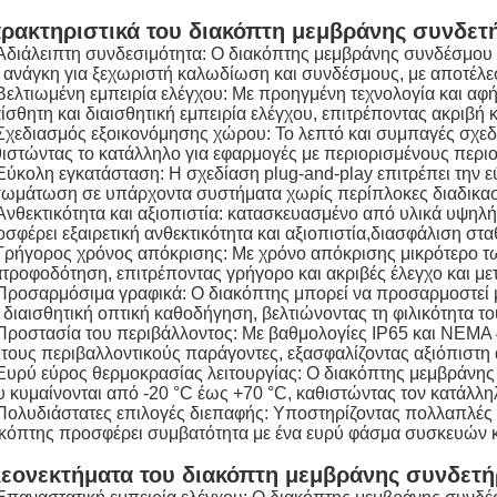
ρακτηριστικά του διακόπτη μεμβράνης συνδετ
Αδιάλειπτη συνδεσιμότητα: Ο διακόπτης μεμβράνης συνδέσμου ε
 ανάγκη για ξεχωριστή καλωδίωση και συνδέσμους, με αποτέλε
Βελτιωμένη εμπειρία ελέγχου: Με προηγμένη τεχνολογία και αφ
ίσθητη και διαισθητική εμπειρία ελέγχου, επιτρέποντας ακριβή κ
Σχεδιασμός εξοικονόμησης χώρου: Το λεπτό και συμπαγές σχεδι
ιστώντας το κατάλληλο για εφαρμογές με περιορισμένους περι
Εύκολη εγκατάσταση: Η σχεδίαση plug-and-play επιτρέπει την 
ωμάτωση σε υπάρχοντα συστήματα χωρίς περίπλοκες διαδικασ
Ανθεκτικότητα και αξιοπιστία: κατασκευασμένο από υλικά υψηλ
σφέρει εξαιρετική ανθεκτικότητα και αξιοπιστία,διασφάλιση στ
Γρήγορος χρόνος απόκρισης: Με χρόνο απόκρισης μικρότερο τω
τροφοδότηση, επιτρέποντας γρήγορο και ακριβές έλεγχο και μ
Προσαρμόσιμα γραφικά: Ο διακόπτης μπορεί να προσαρμοστεί μ
 διαισθητική οπτική καθοδήγηση, βελτιώνοντας τη φιλικότητα το
Προστασία του περιβάλλοντος: Με βαθμολογίες IP65 και NEMA 4X
 τους περιβαλλοντικούς παράγοντες, εξασφαλίζοντας αξιόπιστ
Ευρύ εύρος θερμοκρασίας λειτουργίας: Ο διακόπτης μεμβράνης 
 κυμαίνονται από -20 °C έως +70 °C, καθιστώντας τον κατάλλη
Πολυδιάστατες επιλογές διεπαφής: Υποστηρίζοντας πολλαπλές 
κόπτης προσφέρει συμβατότητα με ένα ευρύ φάσμα συσκευών 
εονεκτήματα του διακόπτη μεμβράνης συνδετή