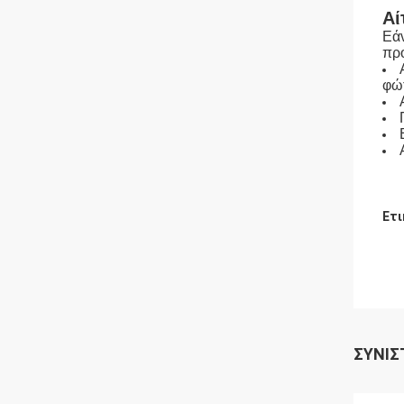
Αί
Εάν
πρ
φώ
Ετι
ΣΥΝΙΣ