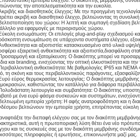
Επαναστατική εμπειρία ελέγχου: Ο διακόπτης μεμβράνης συνδέσ
τιώνοντας την αποτελεσματικότητα και την ευκολία.
Ακριβής και διαισθητικός έλεγχος: Με την προηγμένη τεχνολογί
τρέπει ακριβή και διαισθητικό έλεγχο, βελτιώνοντας τη συνολι
Βελτιστοποίηση του χώρου: Η λεπτή και συμπαγή σχεδίαση βελτ
άλληλο για εφαρμογές με περιορισμούς χώρου.
Εύκολη ενσωμάτωση: Οι επιλογές plug-and-play σχεδιασμού κα
ρόσκοπτη ενσωμάτωση σε υπάρχοντα συστήματα ελέγχου, εξοι
Ανθεκτικότητα και αξιοπιστία: κατασκευασμένο από υλικά υψηλ
σφέρει εξαιρετική ανθεκτικότητα και αξιοπιστία,διασφάλιση στ
Προσαρμογή και εξατομίκευση: Ο διακόπτης μπορεί να προσαρμο
δια και branding, ενισχύοντας την οπτική ελκυστικότητα και την
Περιβαλλοντική ανθεκτικότητα: Με βαθμολογίες IP65 και NEMA 4X
ό, τη σκόνη και τους περιβαλλοντικούς παράγοντες, εξασφαλίζ
Ευρύ εύρος θερμοκρασίας λειτουργίας: Ο διακόπτης μεμβράνης 
μοκρασιών, καθιστώντας τον κατάλληλο για διάφορα περιβάλλο
Πολυδιάστατη λειτουργία και συμβατότητα: Ο διακόπτης υποστη
βατό με ένα ευρύ φάσμα συσκευών και συστημάτων, ενισχύοντας 
Βελτιωμένη εμπειρία χρήστη: Η αφής ανατροφοδότηση και η δια
δέσμου βελτιώνουν την εμπειρία χρήστη, επιτρέποντας εύκολη
ναφτιάξτε την διεπαφή ελέγχου σας με τον διακόπτη μεμβράνη
ακτηριστικά, αυτή η πρωτοποριακή λύση θέτει ένα νέο πρότυπο
γχου και τις συσκευές σας με τον διακόπτη μεμβράνης συνδέσμ
ισσότερες πληροφορίες ή ερωτήσεις, επικοινωνήστε μαζί μας.