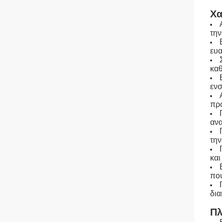
Χα
την
ευα
καθ
ενσ
προ
ανα
την
και
που
δια
Πλ