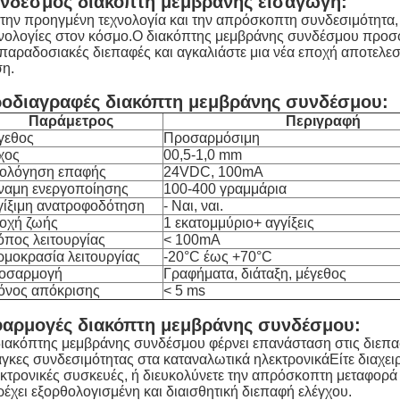
νδεσμος διακόπτη μεμβράνης εισαγωγή:
την προηγμένη τεχνολογία και την απρόσκοπτη συνδεσιμότητα, η
νολογίες στον κόσμο.Ο διακόπτης μεμβράνης συνδέσμου προσφ
 παραδοσιακές διεπαφές και αγκαλιάστε μια νέα εποχή αποτελεσ
η.
οδιαγραφές διακόπτη μεμβράνης συνδέσμου:
Παράμετρος
Περιγραφή
γεθος
Προσαρμόσιμη
χος
00,5-1,0 mm
ιολόγηση επαφής
24VDC, 100mA
ναμη ενεργοποίησης
100-400 γραμμάρια
γίξιμη ανατροφοδότηση
- Ναι, ναι.
οχή ζωής
1 εκατομμύριο+ αγγίξεις
όπος λειτουργίας
< 100mA
ρμοκρασία λειτουργίας
-20°C έως +70°C
οσαρμογή
Γραφήματα, διάταξη, μέγεθος
όνος απόκρισης
< 5 ms
αρμογές διακόπτη μεμβράνης συνδέσμου:
ιακόπτης μεμβράνης συνδέσμου φέρνει επανάσταση στις διεπαφ
γκες συνδεσιμότητας στα καταναλωτικά ηλεκτρονικάΕίτε διαχει
κτρονικές συσκευές, ή διευκολύνετε την απρόσκοπτη μεταφορ
έχει εξορθολογισμένη και διαισθητική διεπαφή ελέγχου.