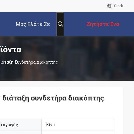
Greek
Μας Ελάτε Σε
Ζητήστε Ένα
ϊόντα
Επαφή Με
Απόσπασμα
ιάταξη Συνδετήρα Διακόπτης
διάταξη συνδετήρα διακόπτης
αταγωγής
Κίνα