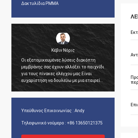
Δακτυλίδια PMMA
ΛΕ
Εκ
Κέβιν Νόρις
Αντ
Οι εξατομικευμένες λύσεις διακόπτη
Ήθελα
ι
μεμβράνης σας έχουν αλλάξει το παιχνίδι
για τη
η
για τους πίνακες ελέγχου μας.Είναι
που πα
Προ
ευχαρίστηση να δουλεύω με μια εταιρεία
για τη
περ
που καταλαβαίνει τις ανάγκες μας τόσο
καλά..
Επι
Υπεύθυνος Επικοινωνίας :
Andy
Τηλεφωνικό νούμερο :
+86 13650121375