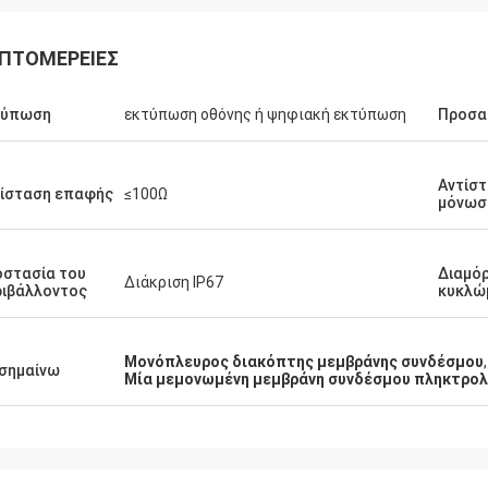
ΠΤΟΜΈΡΕΙΕΣ
τύπωση
εκτύπωση οθόνης ή ψηφιακή εκτύπωση
Προσα
Ρέιτσελ Στέρλινγκ
Ντέρικ Μ
Αντίσ
ίσταση επαφής
≤100Ω
μόνωσ
 να εκφράσω την ευγνωμοσύνη μου
Μας εντυπωσίασε η ταχ
ν εξαιρετική εξυπηρέτηση πελατών
και η ποιότητα των δια
ρέχει η ομάδα σας.Ανυπομονούμε
που παραγγείλαμε.Σας 
στασία του
Διαμό
Διάκριση IP67
 συνεχιζόμενη συνεργασία μας.
μας βοηθάτε να διατηρή
ιβάλλοντος
κυκλώ
ποιότητα των προϊόντων
Μονόπλευρος διακόπτης μεμβράνης συνδέσμου
,
σημαίνω
Μία μεμονωμένη μεμβράνη συνδέσμου πληκτρολ