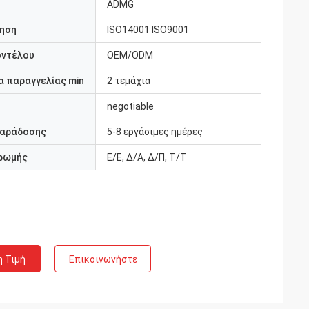
ADMG
ηση
ISO14001 ISO9001
οντέλου
OEM/ODM
 παραγγελίας min
2 τεμάχια
negotiable
παράδοσης
5-8 εργάσιμες ημέρες
ρωμής
Ε/Ε, Δ/Α, Δ/Π, Τ/Τ
η Τιμή
Επικοινωνήστε