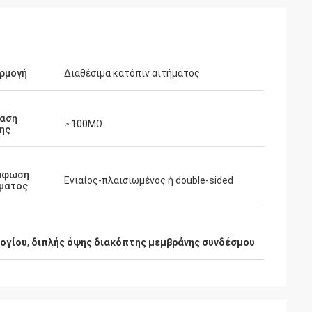
ρμογή
Διαθέσιμα κατόπιν αιτήματος
αρς
Φιόνα Μπράιτ
ταση
≥ 100MΩ
ης
εία ανταπόκριση
Οι διακόπτες μεμβράνης σας έχουν
κόπτες μεμβράνης
αποδειχθεί απίστευτα αξιόπιστοι και
ευχαριστώ που
οικονομικά αποδοτικοί για τις
ρφωση
Ενιαίος-πλαισιωμένος ή double-sided
σουμε την
κατασκευαστικές μας ανάγκες.Είναι
ματος
 μας.!
υπέροχο να δουλεύεις με έναν
προμηθευτή που παρέχει σταθερά τόσο
υψηλά πρότυπα ποιότητας και
ογίου
,
διπλής όψης διακόπτης μεμβράνης συνδέσμου
υπηρεσίας..