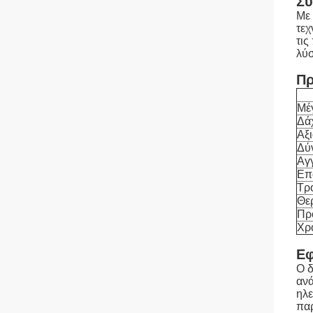
Σύ
Με 
τεχ
τις
λύσ
Πρ
Μέ
Δά
Αξ
Δύ
Αγ
Επ
Τρ
Θε
Πρ
Χρ
Εφ
Ο δ
ανά
ηλε
παρ