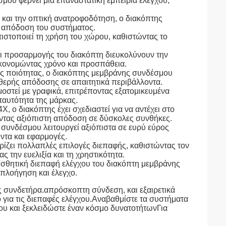
μου φέρνει μια επαναστατική εμπειρία ελέγχου,
α και την οπτική ανατροφοδότηση, ο διακόπτης
κή απόδοση του συστήματος.
ιστοποιεί τη χρήση του χώρου, καθιστώντας το
ι προσαρμογής του διακόπτη διευκολύνουν την
κονομώντας χρόνο και προσπάθεια.
ής ποιότητας, ο διακόπτης μεμβράνης συνδέσμου
αθερής απόδοσης σε απαιτητικά περιβάλλοντα.
στεί με γραφικά, επιτρέποντας εξατομικευμένα
 ταυτότητα της μάρκας.
, ο διακόπτης έχει σχεδιαστεί για να αντέχει στο
οντας αξιόπιστη απόδοση σε δύσκολες συνθήκες.
συνδέσμου λειτουργεί αξιόπιστα σε ευρύ εύρος
ντα και εφαρμογές.
ρίζει πολλαπλές επιλογές διεπαφής, καθιστώντας τον
την ευελιξία και τη χρηστικότητα.
ισθητική διεπαφή ελέγχου του διακόπτη μεμβράνης
 πλοήγηση και έλεγχο.
ς συνδετήρα.απρόσκοπτη σύνδεση, και εξαιρετικά
 για τις διεπαφές ελέγχου.Αναβαθμίστε τα συστήματα
ου και ξεκλειδώστε έναν κόσμο δυνατοτήτωνΓια