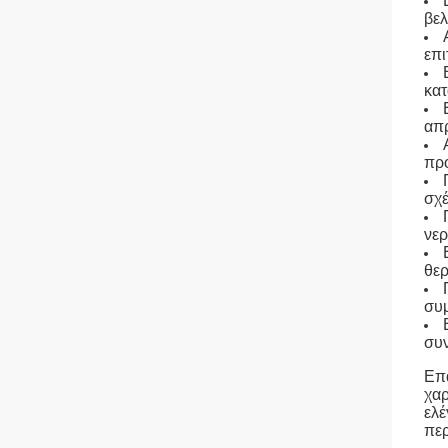
βελ
επι
κατ
απ
προ
σχέ
νερ
θερ
συμ
συν
Επα
χαρ
ελέ
περ