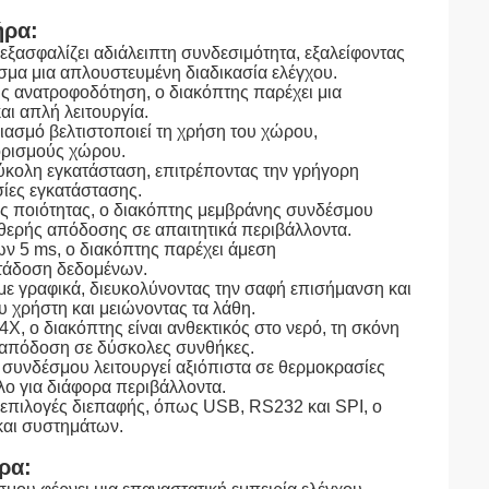
ήρα:
ξασφαλίζει αδιάλειπτη συνδεσιμότητα, εξαλείφοντας
σμα μια απλουστευμένη διαδικασία ελέγχου.
ής ανατροφοδότηση, ο διακόπτης παρέχει μια
αι απλή λειτουργία.
ασμό βελτιστοποιεί τη χρήση του χώρου,
ορισμούς χώρου.
εύκολη εγκατάσταση, επιτρέποντας την γρήγορη
ίες εγκατάστασης.
ής ποιότητας, ο διακόπτης μεμβράνης συνδέσμου
αθερής απόδοσης σε απαιτητικά περιβάλλοντα.
ν 5 ms, ο διακόπτης παρέχει άμεση
ετάδοση δεδομένων.
ε γραφικά, διευκολύνοντας την σαφή επισήμανση και
υ χρήστη και μειώνοντας τα λάθη.
, ο διακόπτης είναι ανθεκτικός στο νερό, τη σκόνη
η απόδοση σε δύσκολες συνθήκες.
συνδέσμου λειτουργεί αξιόπιστα σε θερμοκρασίες
λο για διάφορα περιβάλλοντα.
επιλογές διεπαφής, όπως USB, RS232 και SPI, ο
και συστημάτων.
ρα: