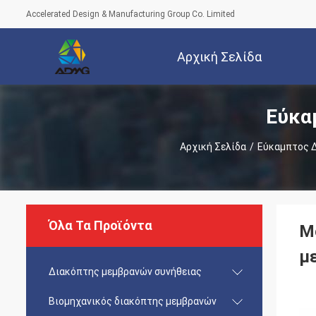
Accelerated Design & Manufacturing Group Co. Limited
Αρχική Σελίδα
Εύκα
Αρχική Σελίδα
/
Εύκαμπτος 
Όλα Τα Προϊόντα
Μ
μ
Διακόπτης μεμβρανών συνήθειας
Βιομηχανικός διακόπτης μεμβρανών