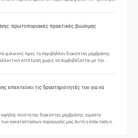
πόμενη γενιά καταναλωτικών ηλεκτρονικών συσκευώνΟι
άνης: πρωτοποριακές πρακτικές βιώσιμης
από φιλικούς προς το περιβάλλον διακόπτες μεμβράνης
βαλλοντική επίπτωση χωρίς να συμβιβάζονται με την
τασκευάζονται με βιώσιμα υλικά και ενσωματώνουν
ς επεκτείνει τις δραστηριότητές του για να
 υψηλής ποιότητας διακόπτες μεμβράνης, είμαστε
η των εγκαταστάσεων παραγωγής μας.Αυτή η επέκταση όχι
 αλλά επίσης εισάγει προηγμένη αυτοματοποίηση για να