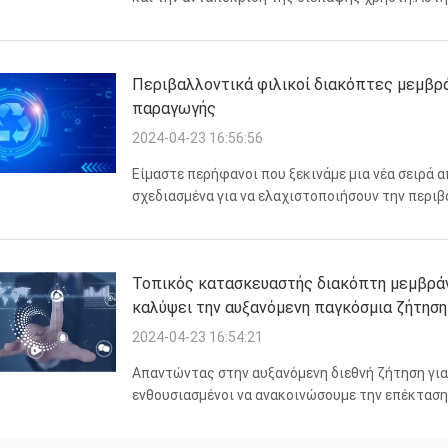
τον οποίο οι κατασκευαστές σχεδιάζουν την ε
νέοι διακ...
Περιβαλλοντικά φιλικοί διακόπτες μεμβρ
παραγωγής
2024-04-23 16:56:56
Είμαστε περήφανοι που ξεκινάμε μια νέα σειρά 
σχεδιασμένα για να ελαχιστοποιήσουν την περι
ποιότητα ή την απόδοση.Οι διακόπτες αυτοί κα
ενεργειακά αποδοτ...
Τοπικός κατασκευαστής διακόπτη μεμβράνη
καλύψει την αυξανόμενη παγκόσμια ζήτηση
2024-04-23 16:54:21
Απαντώντας στην αυξανόμενη διεθνή ζήτηση για
ενθουσιασμένοι να ανακοινώσουμε την επέκτασ
μόνο διπλασιάζει την παραγωγική μας ικανότητα
εξασφαλίσει τη...