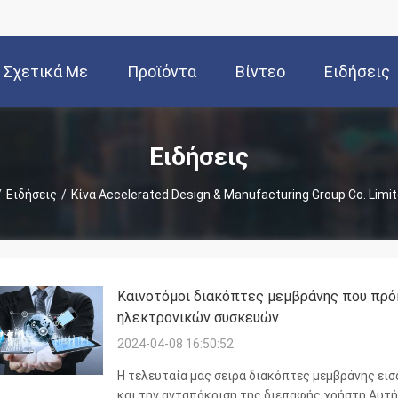
Σχετικά Με
Προϊόντα
Βίντεο
Ειδήσεις
Εμάς
Ειδήσεις
/
Ειδήσεις
/
Κίνα Accelerated Design & Manufacturing Group Co. Limi
Καινοτόμοι διακόπτες μεμβράνης που πρόκ
ηλεκτρονικών συσκευών
2024-04-08 16:50:52
Η τελευταία μας σειρά διακόπτες μεμβράνης ει
και την ανταπόκριση της διεπαφής χρήστη.Αυτή