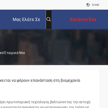
Greek
Μας Ελάτε Σε
Ζητήστε Ένα
Επαφή Με
Απόσπασμα
ted Εταιρικά Νέα
ειται να φέρουν επανάσταση στη βιομηχανία
σάγει πρωτοποριακή τεχνολογία, βελτιώνοντας την αντοχή
 η καινοτομία αναμένεται να μεταμορφώσει τον τρόπο με