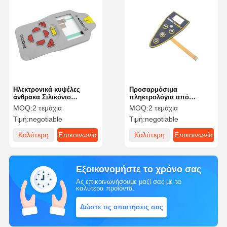
Ηλεκτρονικά κυψέλες
Προσαρμόσιμα
άνθρακα Σιλικόνιο
πληκτρολόγια από
ελαστικό πληκτρολόγιο
καουτσούκ σε σιλικόνη
MOQ:
2 τεμάχια
MOQ:
2 τεμάχια
για ακριβή και απτή
για ανώτερη απάντηση
Τιμή:
negotiable
Τιμή:
negotiable
έλεγχο συσκευής
αφής
Καλύτερη
Επικοινωνία
Καλύτερη
Επικοινωνία
τιμή
τιμή
Εξοικονομήστε το χρόνο σας
Ας επικοινωνήσουμε μαζί σας με τα
καλύτερα προϊόντα.
Δώστε τις απαιτήσεις σας