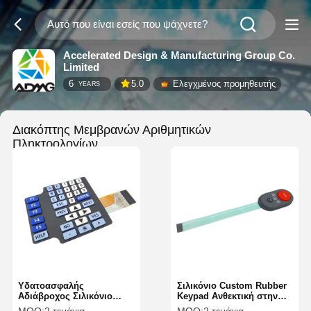
Accelerated Design & Manufacturing Group Co.
Limited
6
5.0
Ελεγχμένος προμηθευτής
YEARS
Διακόπτης Μεμβρανών Αριθμητικών
Πληκτρολογίων
(6)
Υδατοασφαλής
Σιλικόνιο Custom Rubber
Αδιάβροχος Σιλικόνιο
Keypad Ανθεκτική στην
Ελαστικό Κεφαλάκι Για
τριβή Ματ επιφάνεια