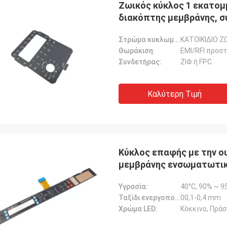
Ζωικός κύκλος 1 εκατομ
διακόπτης μεμβράνης, σ
θηλυκού συνδετήρα και 
Στρώμα κυκλωμάτων:
ΚΑΤΟΙΚΙΔΙΟ Ζ
πάνελ ελέγχου
Θωράκιση:
EMI/RFI προσ
Συνδετήρας:
ΖΙΦ ή FPC
Ρέιτσελ Στέρλινγκ
Ντέρικ Μ
Καλύτερη Τιμή
 να εκφράσω την ευγνωμοσύνη μου
Μας εντυπωσίασε η ταχ
ν εξαιρετική εξυπηρέτηση πελατών
και η ποιότητα των δια
ρέχει η ομάδα σας.Ανυπομονούμε
που παραγγείλαμε.Σας 
 συνεχιζόμενη συνεργασία μας.
μας βοηθάτε να διατηρή
ποιότητα των προϊόντων
Κύκλος επαφής με την 
μεμβράνης ενσωματωτικό
οικιακές συσκευές και έ
Υγρασία:
40°C, 90% ~ 9
Ταξίδι ενεργοποίησης:
00,1-0,4 mm
Χρώμα LED:
Κόκκινο, Πράσ