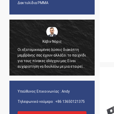
Δακτυλίδια PMMA
Κέβιν Νόρις
Οι εξατομικευμένες λύσεις διακόπτη
Ήθελα
ι
μεμβράνης σας έχουν αλλάξει το παιχνίδι
για τη
η
για τους πίνακες ελέγχου μας.Είναι
που πα
ευχαρίστηση να δουλεύω με μια εταιρεία
για τη
που καταλαβαίνει τις ανάγκες μας τόσο
καλά..
Υπεύθυνος Επικοινωνίας :
Andy
Τηλεφωνικό νούμερο :
+86 13650121375