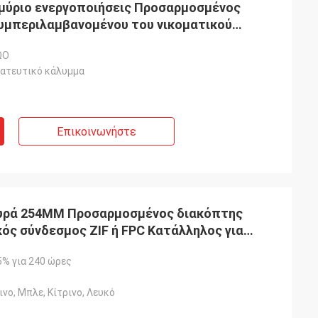
μύριο ενεργοποιήσεις Προσαρμοσμένος
υμπεριλαμβανομένου του νικοματικού
των προσαρμοσμένων διαστάσεων για τα
ΩΟ
τατευτικό κάλυμμα
αρς
Φιόνα Μπράιτ
Επικοινωνήστε
εία ανταπόκριση
Οι διακόπτες μεμβράνης σας έχουν
κόπτες μεμβράνης
αποδειχθεί απίστευτα αξιόπιστοι και
ευχαριστώ που
οικονομικά αποδοτικοί για τις
σουμε την
κατασκευαστικές μας ανάγκες.Είναι
 μας.!
υπέροχο να δουλεύεις με έναν
ουρά 254MM Προσαρμοσμένος διακόπτης
προμηθευτή που παρέχει σταθερά τόσο
ς σύνδεσμος ZIF ή FPC Κατάλληλος για
υψηλά πρότυπα ποιότητας και
ξυπνες συσκευές
υπηρεσίας..
5% για 240 ώρες
ινο, Μπλε, Κίτρινο, Λευκό