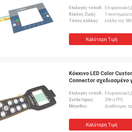
ιατρικό εξοπλισμό και ό
Επιλογές τοποθέτησης:
Επιφανειακή 
Κύκλος Ζωής:
1 εκατομμύρι
Τύπος κόλλας:
κόλλα της 3M
Καλύτερη Τιμή
Κόκκινο LED Color Custo
Connector σχεδιασμένο 
Επιλογές τοποθέτησης:
Επιφανειακή 
Συνδετήρας:
ΖΙΦ ή FPC
Μέγεθος:
Διαθέσιμες π
Καλύτερη Τιμή