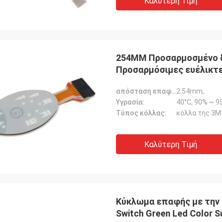
Καλύτερη Τιμή
254MM Προσαρμοσμένο δ
Προσαρμόσιμες ευέλικτε
απόσταση επαφής ουράς:
2.54mm,
Υγρασία:
40°C, 90% ~ 9
Τύπος κόλλας:
κόλλα της 3M
Καλύτερη Τιμή
Κύκλωμα επαφής με την ο
Switch Green Led Color S