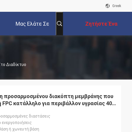
Greek
Μας Ελάτε Σε
Ζητήστε Ένα
Επαφή Με
Απόσπασμα
Στο Διαδίκτυο
η προσαρμοσμένου διακόπτη μεμβράνης που
ή FPC κατάλληλο για περιβάλλον υγρασίας 40
ροσαρμοσμένες διαστάσεις
ο ενεργοποιήσεις
βάση ή χωνευτή βάση