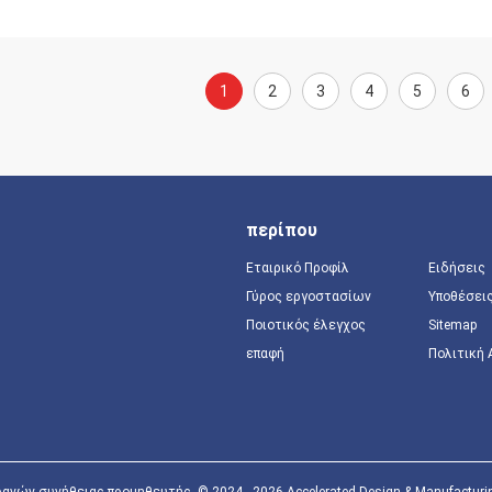
1
2
3
4
5
6
περίπου
Εταιρικό Προφίλ
Ειδήσεις
Γύρος εργοστασίων
Υποθέσει
Ποιοτικός έλεγχος
Sitemap
επαφή
Πολιτική