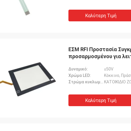
Καλύτερη Τιμή
ΕΣΜ RFI Προστασία Συγ
προσαρμοσμένου για λει
προσαρμοσμένα χαρακτη
Δυναμικό:
≤50V
Χρώμα LED:
Κόκκινο, Πράσ
Στρώμα κυκλωμάτων:
ΚΑΤΟΙΚΙΔΙΟ Ζ
Καλύτερη Τιμή