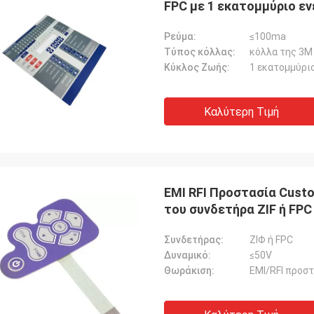
FPC με 1 εκατομμύριο ε
κύκλου ζωής
Ρεύμα:
≤100ma
Τύπος κόλλας:
κόλλα της 3M
Κύκλος Ζωής:
1 εκατομμύρι
Καλύτερη Τιμή
EMI RFI Προστασία Cust
του συνδετήρα ZIF ή FP
βελτιστοποιημένο για τ
Συνδετήρας:
ΖΙΦ ή FPC
Δυναμικό:
≤50V
Θωράκιση:
EMI/RFI προσ