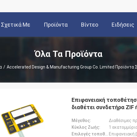
Σχετικά Με
Προϊόντα
Βίντεο
Ειδήσεις
Εμάς
Όλα Τα Προϊόντα
α
/
Accelerated Design & Manufacturing Group Co. Limited Προϊόντα 
Επιφανειακή τοποθέτησ
διαθέτει συνδετήρα ZIF 
°C
Μέγεθος:
Διαθέσιμες π
Κύκλος Ζωής:
1 εκατομμύρι
Επιλογές τοποθέτησης:
Επιφανειακή 