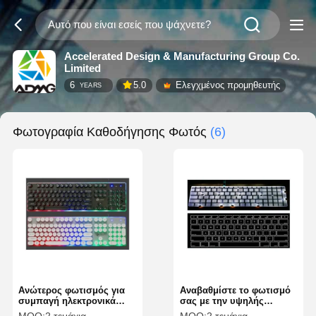
Accelerated Design & Manufacturing Group Co.
Limited
6
5.0
Ελεγχμένος προμηθευτής
YEARS
Φωτογραφία Καθοδήγησης Φωτός
(6)
Ανώτερος φωτισμός για
Αναβαθμίστε το φωτισμό
συμπαγή ηλεκτρονικά
σας με την υψηλής
ομοιόμορφο φως πίσω
αντοχής ομοιόμορφη