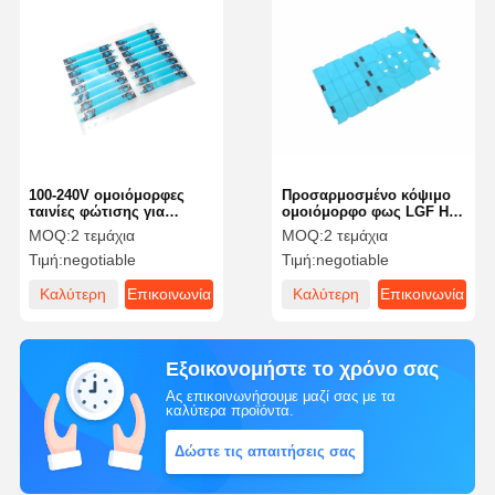
100-240V ομοιόμορφες
Προσαρμοσμένο κόψιμο
ταινίες φώτισης για
ομοιόμορφο φως LGF Η
ομοιόμορφη διανομή του
απόλυτη λύση για και
MOQ:
2 τεμάχια
MOQ:
2 τεμάχια
φωτός
οικολογικά φιλικό φως
Τιμή:
negotiable
Τιμή:
negotiable
Καλύτερη
Επικοινωνία
Καλύτερη
Επικοινωνία
τιμή
τιμή
Εξοικονομήστε το χρόνο σας
Ας επικοινωνήσουμε μαζί σας με τα
καλύτερα προϊόντα.
Δώστε τις απαιτήσεις σας