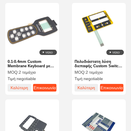
0.1-0.4mm Custom
Πολυδιάστατη λύση
Membrane Keyboard με
διεπαφής Custom Switch
προσαρμοσμένα γραφικά
Type Membrane για
MOQ:
2 τεμάχια
MOQ:
2 τεμάχια
και διάταξη
καταναλωτικά
Τιμή:
negotiable
Τιμή:
negotiable
ηλεκτρονικά
Καλύτερη
Επικοινωνία
Καλύτερη
Επικοινωνία
τιμή
τιμή