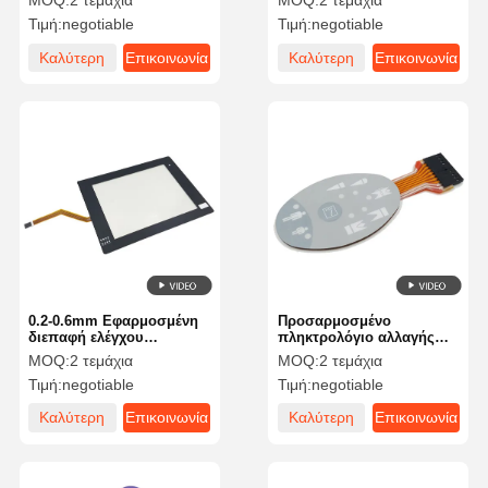
MOQ:
2 τεμάχια
MOQ:
2 τεμάχια
διακόπτη μεμβράνης
Custom Keypad
Τιμή:
negotiable
Τιμή:
negotiable
Φιλική λύση διεπαφής
Membrane για
χρήστη
ηλεκτρονικές εφαρμογές
Καλύτερη
Επικοινωνία
Καλύτερη
Επικοινωνία
τιμή
τιμή
0.2-0.6mm Εφαρμοσμένη
Προσαρμοσμένο
διεπαφή ελέγχου
πληκτρολόγιο αλλαγής
διακόπτη μεμβράνης
μεμβράνης για
MOQ:
2 τεμάχια
MOQ:
2 τεμάχια
Βελτιστοποιήστε τις
ηλεκτρονικές συσκευές
Τιμή:
negotiable
Τιμή:
negotiable
επιδόσεις της συσκευής
Καλύτερη
Επικοινωνία
Καλύτερη
Επικοινωνία
τιμή
τιμή