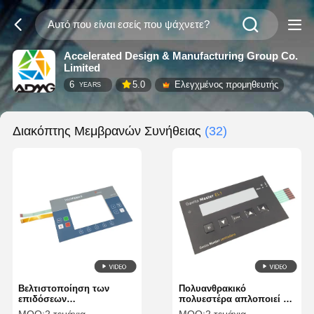
Accelerated Design & Manufacturing Group Co.
Limited
6
5.0
Ελεγχμένος προμηθευτής
YEARS
Διακόπτης Μεμβρανών Συνήθειας
(32)
Βελτιστοποίηση των
Πολυανθρακικό
επιδόσεων
πολυεστέρα απλοποιεί τη
Προσαρμοσμένο
λειτουργία της συσκευής