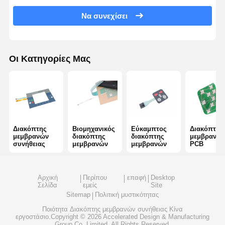
Να συνεχίσει
Διακόπτης μεμβρανών Backlight
Διακόπτης μεμβρανών αριθμητικών πληκτρολογίων
Οι Κατηγορίες Μας
Διακόπτης επιτροπής μεμβρανών
Γραφικές επικαλύψεις
Κύκλοι PET
Φωτογραφία καθοδήγησης φωτός
Διακόπτης
Βιομηχανικός
Εύκαμπτος
Διακόπτης
μεμβρανών
διακόπτης
διακόπτης
μεμβρανώ
συνήθειας
μεμβρανών
μεμβρανών
PCB
Συγκρότηση μεταλλικού θόλου
Δακτυλίδια PMMA
Αρχική
Περίπου
επαφή
Desktop
Σελίδα
εμείς
Site
Sitemap
Πολιτική μυστικότητας
Ποιότητα
Διακόπτης μεμβρανών συνήθειας
Κίνα
εργοστάσιο.Copyright © 2026 Accelerated Design & Manufacturing
Group Co. Limited. All Rights Reserved.