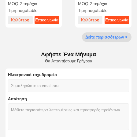
χωρητικότητα
MOQ:
2 τεμάχια
MOQ:
2 τεμάχια
Τιμή:
negotiable
Τιμή:
negotiable
Καλύτερη
Επικοινωνία
Καλύτερη
Επικοινωνία
Επισκεψή
Έλεγχος
Επικοινωνήσ
Ειδήσεις
Εργοστασίου
Ποιότητας
Τε Μαζί Μας
τιμή
τιμή
Δείτε περισσότερων
Αφήστε Ένα Μήνυμα
Θα Απαντήσουμε Γρήγορα
Ζητήστε Μια
Προσφορά
Ηλεκτρονικό ταχυδρομείο
Διακόπτης μεμβρανών συνήθειας
Βιομηχανικός διακόπτης μεμβρανών
Απαίτηση
Εύκαμπτος διακόπτης μεμβρανών
Διακόπτης μεμβρανών PCB
Διακόπτης μεμβρανών FPC