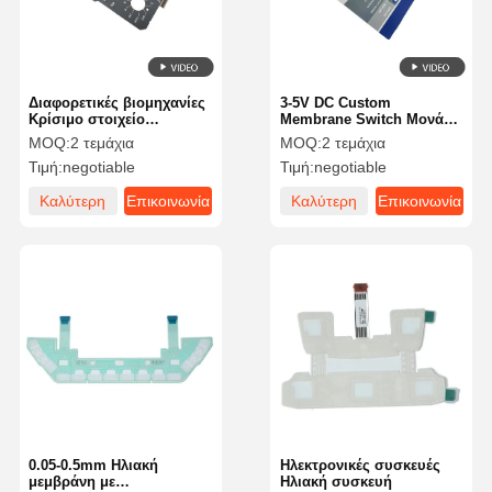
Διαφορετικές βιομηχανίες
3-5V DC Custom
Κρίσιμο στοιχείο
Membrane Switch Μονάδα
διεπαφής διακόπτη
πάχους 0,2-0,6 mm
MOQ:
2 τεμάχια
MOQ:
2 τεμάχια
μεμβρανών
Τιμή:
negotiable
Τιμή:
negotiable
Καλύτερη
Επικοινωνία
Καλύτερη
Επικοινωνία
τιμή
τιμή
Σπίτι
Προϊόντα
Βίντεο
Σχετικά Με
Εμάς
0.05-0.5mm Ηλιακή
Ηλεκτρονικές συσκευές
μεμβράνη με
Ηλιακή συσκευή