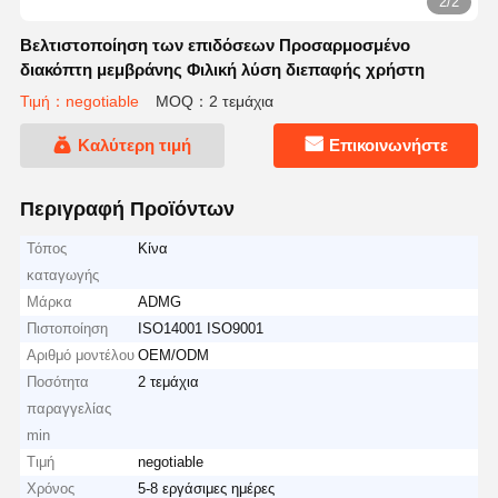
2/2
Βελτιστοποίηση των επιδόσεων Προσαρμοσμένο
διακόπτη μεμβράνης Φιλική λύση διεπαφής χρήστη
Τιμή：negotiable
MOQ：2 τεμάχια
Καλύτερη τιμή
Επικοινωνήστε
Περιγραφή Προϊόντων
Τόπος
Κίνα
καταγωγής
Μάρκα
ADMG
Πιστοποίηση
ISO14001 ISO9001
Αριθμό μοντέλου
OEM/ODM
Ποσότητα
2 τεμάχια
παραγγελίας
min
Τιμή
negotiable
Χρόνος
5-8 εργάσιμες ημέρες