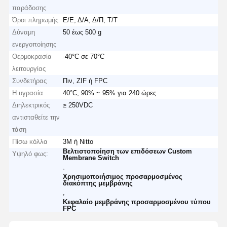
παράδοσης
Όροι πληρωμής
Ε/Ε, Δ/Α, Δ/Π, Τ/Τ
Δύναμη
50 έως 500 g
ενεργοποίησης
Θερμοκρασία
-40°C σε 70°C
λειτουργίας
Συνδετήρας
Πιν, ZIF ή FPC
Η υγρασία
40°C, 90% ~ 95% για 240 ώρες
Διηλεκτρικός
≥ 250VDC
αντισταθείτε την
τάση
Πίσω κόλλα
3M ή Nitto
Βελτιστοποίηση των επιδόσεων Custom
Υψηλό φως:
Membrane Switch
,
Χρησιμοποιήσιμος προσαρμοσμένος
διακόπτης μεμβράνης
,
Κεφαλαίο μεμβράνης προσαρμοσμένου τύπου
FPC