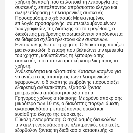
χρήστη διεπαφή που απλοποιεί τη λειτουργία της
συσκευής, επιτρέποντας απρόσκοπτο έλεγχο και
αλληλεπίδραση με ηλεκτρονικές συσκευές.
Προσαρμόσιμο σχεδιασμό: Με εκτεταμένες
Επισκεψή
Έλεγχος
Επικοινωνήσ
Ειδήσεις
επιλογές προσαρμογής, συμπεριλαμβανομένων
Εργοστασίου
Ποιότητας
Τε Μαζί Μας
των γραφικών, της διάταξης και του μεγέθους, ο
διακόπτης μεμβράνης ενσωματώνεται απρόσκοπτα
σε διάφορα σχέδια ηλεκτρονικών συσκευών.
Ενστικτώδης διεπαφή χρήστη: Ο διακόπτης παρέχει
μια ενστικτώδη διεπαφή που βελτιώνει την εμπειρία
του χρήστη, καθιστώντας τη λειτουργία της
συσκευής πιο αποτελεσματική και φιλική προς το
Ζητήστε Μια
χρήστη.
Προσφορά
Ανθεκτικότητα και αξιοπιστία: Κατασκευασμένο για
να αντέχει στις απαιτήσεις των ηλεκτρονικών
εφαρμογών, ο διακόπτης μεμβράνης παρουσιάζει
Διακόπτης μεμβρανών συνήθειας
εξαιρετική ανθεκτικότητα, εξασφαλίζοντας
μακροχρόνια απόδοση και αξιοπιστία.
Βιομηχανικός διακόπτης μεμβρανών
Γρήγορος χρόνος απόκρισης: Με χρόνο απόκρισης
μικρότερο των 10 ms, ο διακόπτης παρέχει άμεση
Εύκαμπτος διακόπτης μεμβρανών
ανατροφοδότηση, επιτρέποντας ομαλό και
ευαίσθητο έλεγχο της συσκευής.
Εύκολη ενσωμάτωση: Ο σχεδιασμός διευκολύνει
Διακόπτης μεμβρανών PCB
την απλή ενσωμάτωση σε ηλεκτρονικές συσκευές,
εξορθολογίζοντας τη διαδικασία κατασκευής και
Διακόπτης μεμβρανών FPC