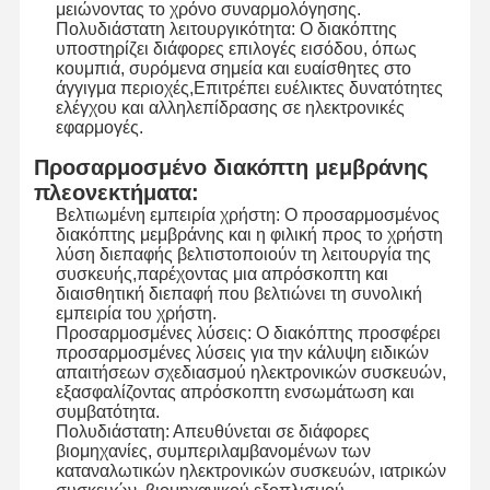
μειώνοντας το χρόνο συναρμολόγησης.
Πολυδιάστατη λειτουργικότητα: Ο διακόπτης
Διακόπτης μεμβρανών Backlight
υποστηρίζει διάφορες επιλογές εισόδου, όπως
κουμπιά, συρόμενα σημεία και ευαίσθητες στο
άγγιγμα περιοχές,Επιτρέπει ευέλικτες δυνατότητες
Διακόπτης μεμβρανών αριθμητικών πληκτρολογίων
ελέγχου και αλληλεπίδρασης σε ηλεκτρονικές
εφαρμογές.
Διακόπτης επιτροπής μεμβρανών
Προσαρμοσμένο διακόπτη μεμβράνης
Γραφικές επικαλύψεις
πλεονεκτήματα:
Βελτιωμένη εμπειρία χρήστη: Ο προσαρμοσμένος
Κύκλοι PET
διακόπτης μεμβράνης και η φιλική προς το χρήστη
λύση διεπαφής βελτιστοποιούν τη λειτουργία της
Φωτογραφία καθοδήγησης φωτός
συσκευής,παρέχοντας μια απρόσκοπτη και
διαισθητική διεπαφή που βελτιώνει τη συνολική
εμπειρία του χρήστη.
Συγκρότηση μεταλλικού θόλου
Προσαρμοσμένες λύσεις: Ο διακόπτης προσφέρει
προσαρμοσμένες λύσεις για την κάλυψη ειδικών
Δακτυλίδια PMMA
απαιτήσεων σχεδιασμού ηλεκτρονικών συσκευών,
εξασφαλίζοντας απρόσκοπτη ενσωμάτωση και
συμβατότητα.
Πολυδιάστατη: Απευθύνεται σε διάφορες
βιομηχανίες, συμπεριλαμβανομένων των
καταναλωτικών ηλεκτρονικών συσκευών, ιατρικών