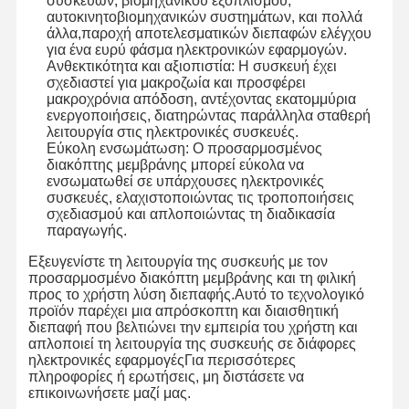
συσκευών, βιομηχανικού εξοπλισμού,
αυτοκινητοβιομηχανικών συστημάτων, και πολλά
άλλα,παροχή αποτελεσματικών διεπαφών ελέγχου
για ένα ευρύ φάσμα ηλεκτρονικών εφαρμογών.
Ανθεκτικότητα και αξιοπιστία: Η συσκευή έχει
σχεδιαστεί για μακροζωία και προσφέρει
μακροχρόνια απόδοση, αντέχοντας εκατομμύρια
ενεργοποιήσεις, διατηρώντας παράλληλα σταθερή
λειτουργία στις ηλεκτρονικές συσκευές.
Εύκολη ενσωμάτωση: Ο προσαρμοσμένος
διακόπτης μεμβράνης μπορεί εύκολα να
ενσωματωθεί σε υπάρχουσες ηλεκτρονικές
συσκευές, ελαχιστοποιώντας τις τροποποιήσεις
σχεδιασμού και απλοποιώντας τη διαδικασία
παραγωγής.
Εξευγενίστε τη λειτουργία της συσκευής με τον
προσαρμοσμένο διακόπτη μεμβράνης και τη φιλική
προς το χρήστη λύση διεπαφής.Αυτό το τεχνολογικό
προϊόν παρέχει μια απρόσκοπτη και διαισθητική
διεπαφή που βελτιώνει την εμπειρία του χρήστη και
απλοποιεί τη λειτουργία της συσκευής σε διάφορες
ηλεκτρονικές εφαρμογέςΓια περισσότερες
πληροφορίες ή ερωτήσεις, μη διστάσετε να
επικοινωνήσετε μαζί μας.