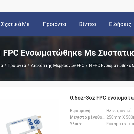
Σχετικά Με
Προϊόντα
Βίντεο
Ειδήσεις
Εμάς
 FPC Ενσωματώθηκε Με Συστατι
δα
/
Προϊόντα
/
Διακόπτης Μεμβρανών FPC
/
Η FPC Ενσωματώθηκε 
0.5oz-3oz FPC ενσωματ
Εφαρμογή:
Ηλεκτρονικά
Μέγιστο μέγεθος επιτροπής:
250mm X 50
Υλικό:
Εύκαμπτο τυ