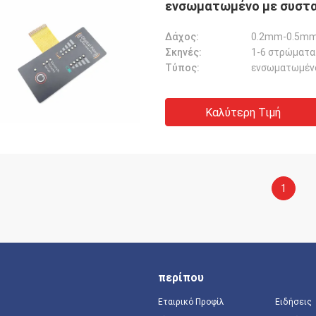
ενσωματωμένο με συστ
Δάχος:
0.2mm-0.5m
Σκηνές:
1-6 στρώματα
Τύπος:
ενσωματωμέν
Καλύτερη Τιμή
1
περίπου
Εταιρικό Προφίλ
Ειδήσεις