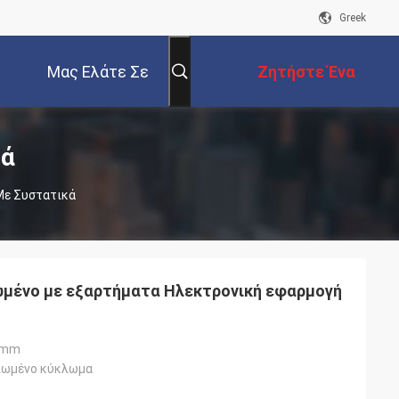
Greek
Μας Ελάτε Σε
Ζητήστε Ένα
Επαφή Με
Απόσπασμα
κά
Με Συστατικά
ωμένο με εξαρτήματα Ηλεκτρονική εφαρμογή
0mm
πωμένο κύκλωμα