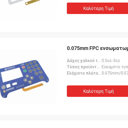
Καλύτερη Τιμή
0.075mm FPC ενσωματωμέ
Δάχος χαλκού του προϊόντος:
0.5oz-3oz
Τύπος προϊόντος:
Εύκαμπτο τυ
Ελάχιστο πλάτος γραμμής/διαχωρισμός μεταξύ προϊόντων:
0.075mm/0.
Καλύτερη Τιμή