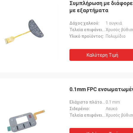
Συμπλήρωση με διάφορε
με εξαρτήματα
Δάχος χαλκού:
1 ουγκιά
Τελεία επιφάνειας:
Χρυσός βύθισ
Υλικό προϊόντος:
Πολυμίδιο
Καλύτερη Τιμή
Ρέιτσελ Στέρλινγκ
Ντέρικ Μ
 να εκφράσω την ευγνωμοσύνη μου
Μας εντυπωσίασε η ταχ
ν εξαιρετική εξυπηρέτηση πελατών
και η ποιότητα των δια
0.1mm FPC ενσωματωμέν
ρέχει η ομάδα σας.Ανυπομονούμε
που παραγγείλαμε.Σας 
 συνεχιζόμενη συνεργασία μας.
μας βοηθάτε να διατηρή
Ελάχιστο πλάτος γραμμής/διαχωρισμός:
0.1 mm
ποιότητα των προϊόντων
Σιδερένιο:
Λευκό
Τελεία επιφάνειας:
Χρυσός βύθισ