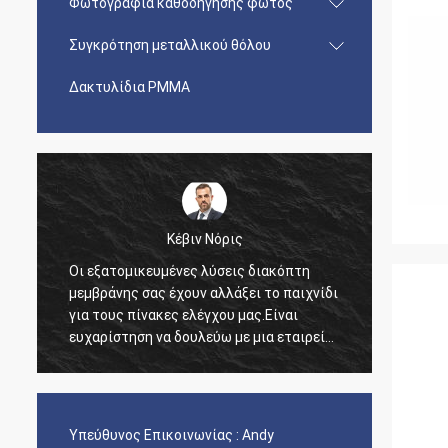
Φωτογραφία καθοδήγησης φωτός
Συγκρότηση μεταλλικού θόλου
Δακτυλίδια PMMA
Κέβιν Νόρις
Οι εξατομικευμένες λύσεις διακόπτη
Ήθελα
ι
μεμβράνης σας έχουν αλλάξει το παιχνίδι
για τη
η
για τους πίνακες ελέγχου μας.Είναι
που πα
ευχαρίστηση να δουλεύω με μια εταιρεία
για τη
που καταλαβαίνει τις ανάγκες μας τόσο
καλά..
Υπεύθυνος Επικοινωνίας :
Andy