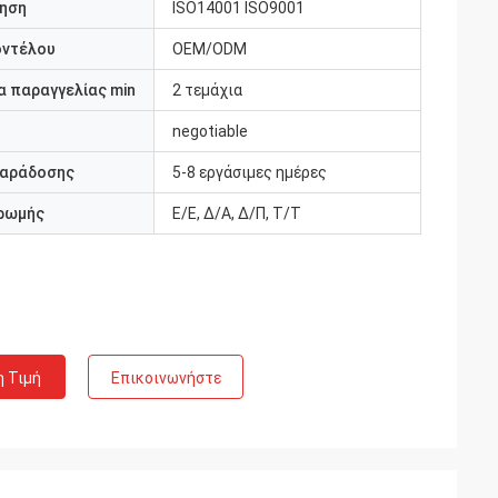
ηση
ISO14001 ISO9001
οντέλου
OEM/ODM
 παραγγελίας min
2 τεμάχια
negotiable
παράδοσης
5-8 εργάσιμες ημέρες
ρωμής
Ε/Ε, Δ/Α, Δ/Π, Τ/Τ
η Τιμή
Επικοινωνήστε