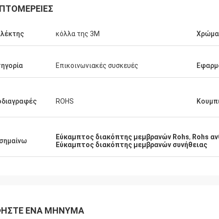
ΠΤΟΜΈΡΕΙΕΣ
λλέκτης
κόλλα της 3M
Χρώμα
ηγορία
Επικοινωνιακές συσκευές
Εφαρμ
Ρέιτσελ Στέρλινγκ
Ντέρικ Μ
 να εκφράσω την ευγνωμοσύνη μου
Μας εντυπωσίασε η ταχ
οδιαγραφές
ROHS
Κουμπ
ν εξαιρετική εξυπηρέτηση πελατών
και η ποιότητα των δια
ρέχει η ομάδα σας.Ανυπομονούμε
που παραγγείλαμε.Σας 
 συνεχιζόμενη συνεργασία μας.
μας βοηθάτε να διατηρή
Εύκαμπτος διακόπτης μεμβρανών Rohs
,
Rohs αν
ποιότητα των προϊόντων
σημαίνω
Εύκαμπτος διακόπτης μεμβρανών συνήθειας
ΉΣΤΕ ΈΝΑ ΜΉΝΥΜΑ