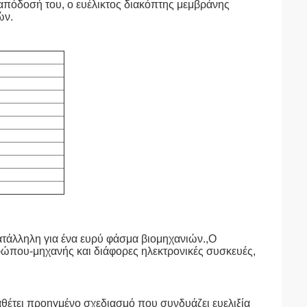
 απόδοσή του, ο ευέλικτος διακόπτης μεμβράνης
ών.
ατάλληλη για ένα ευρύ φάσμα βιομηχανιών.,Ο
θρώπου-μηχανής και διάφορες ηλεκτρονικές συσκευές,
θέτει προηγμένο σχεδιασμό που συνδυάζει ευελιξία