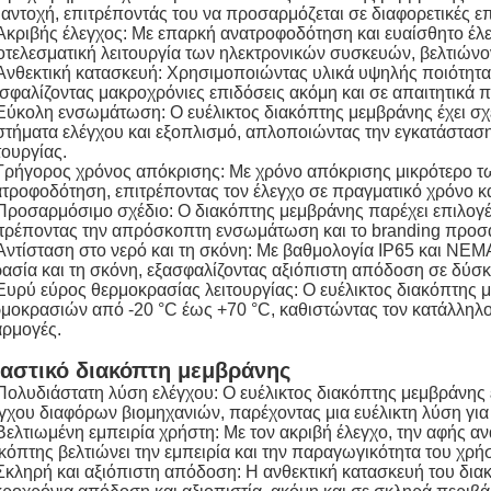
 αντοχή, επιτρέποντάς του να προσαρμόζεται σε διαφορετικές επ
Ακριβής έλεγχος: Με επαρκή ανατροφοδότηση και ευαίσθητο έλεγ
τελεσματική λειτουργία των ηλεκτρονικών συσκευών, βελτιώνον
Ανθεκτική κατασκευή: Χρησιμοποιώντας υλικά υψηλής ποιότητας
σφαλίζοντας μακροχρόνιες επιδόσεις ακόμη και σε απαιτητικά 
Εύκολη ενσωμάτωση: Ο ευέλικτος διακόπτης μεμβράνης έχει σχ
τήματα ελέγχου και εξοπλισμό, απλοποιώντας την εγκατάσταση
τουργίας.
Γρήγορος χρόνος απόκρισης: Με χρόνο απόκρισης μικρότερο τω
τροφοδότηση, επιτρέποντας τον έλεγχο σε πραγματικό χρόνο κα
Προσαρμόσιμο σχέδιο: Ο διακόπτης μεμβράνης παρέχει επιλογές
τρέποντας την απρόσκοπτη ενσωμάτωση και το branding προσα
Αντίσταση στο νερό και τη σκόνη: Με βαθμολογία IP65 και NEMA 
ασία και τη σκόνη, εξασφαλίζοντας αξιόπιστη απόδοση σε δύσ
Ευρύ εύρος θερμοκρασίας λειτουργίας: Ο ευέλικτος διακόπτης μ
μοκρασιών από -20 °C έως +70 °C, καθιστώντας τον κατάλληλο 
ρμογές.
αστικό διακόπτη μεμβράνης
Πολυδιάστατη λύση ελέγχου: Ο ευέλικτος διακόπτης μεμβράνης έχ
γχου διαφόρων βιομηχανιών, παρέχοντας μια ευέλικτη λύση για
Βελτιωμένη εμπειρία χρήστη: Με τον ακριβή έλεγχο, την αφής αν
κόπτης βελτιώνει την εμπειρία και την παραγωγικότητα του χρή
Σκληρή και αξιόπιστη απόδοση: Η ανθεκτική κατασκευή του δια