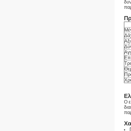
δυν
παρ
Πρ
Μέ
Δά
Αξ
Δύ
Αγ
Επ
Τρ
Θε
Πρ
Χρ
Ελ
Ο ε
δια
παρ
Χα