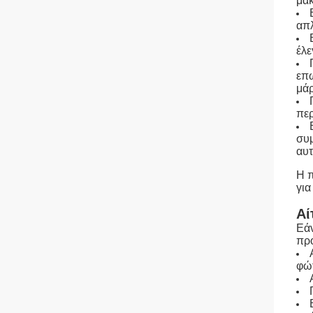
μακ
απλ
έλε
επω
μάρ
περ
συμ
αυτ
Η π
για
Αί
Εάν
πρ
φώ