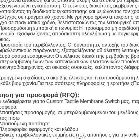
ροχρόνια απόδοση και αξιοπιστία, ακόμη και σε σκληρά περιβά
Εξευγενισμένη εγκατάσταση: Ο ευέλικτος διακόπτης μεμβράνης 
οποιώντας τη διαδικασία εγκατάστασης και μειώνοντας τον χρό
Ελέγχος σε πραγματικό χρόνο: Με γρήγορο χρόνο απόκρισης και
γχο σε πραγματικό χρόνο, βελτιστοποιώντας την λειτουργική α
Προσαρμόσιμη εμπορική επωνυμία: Η προσαρμόσιμη σχεδίαση τ
νυμία, εξασφαλίζοντας απρόσκοπτη ολοκλήρωση με συγκεκριμέν
κας.
Προστασία του περιβάλλοντος: Οι δυνατότητες αντοχής του δια
ιβαλλοντικούς παράγοντες, εξασφαλίζοντας αδιάλειπτη λειτουργ
Ευρύ φάσμα εφαρμογών: Ο ευέλικτος διακόπτης μεμβράνης βρίσ
περιλαμβανομένων των καταναλωτικών ηλεκτρονικών προϊόντω
οκινητοβιομηχανίας,και οικιακές συσκευές, καλύπτοντας διάφορ
ροηγμένη σχεδίαση, ο ακριβής έλεγχος και η ευπροσάρμοστη λει
 κάθε βιομηχανία.Για περισσότερες πληροφορίες ή ερωτήσειςΠ
τηση για προσφορά (RFQ):
 ενδιαφέρεστε για το Custom Tactile Membrane Switch μας, πα
οσφορά:
Απαιτήσεις προσαρμογής, συμπεριλαμβανομένου του μεγέθους, τ
τος πίσω
Απαιτούμενη ποσότητα
Πληροφορίες εφαρμογής και κλάδου
Ειδικές περιβαλλοντικές εκτιμήσεις (π.χ. απαιτήσεις για την ανθ