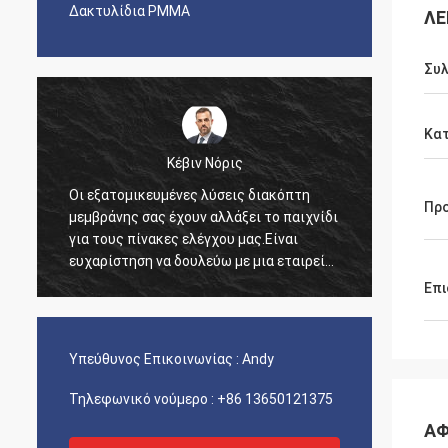
Δακτυλίδια PMMA
ΛΕ
Συ
Κατ
Κέβιν Νόρις
Οι εξατομικευμένες λύσεις διακόπτη
Ήθελα
Πρ
ι
μεμβράνης σας έχουν αλλάξει το παιχνίδι
για τη
η
για τους πίνακες ελέγχου μας.Είναι
που πα
ευχαρίστηση να δουλεύω με μια εταιρεία
για τη
που καταλαβαίνει τις ανάγκες μας τόσο
Επι
καλά..
Υπεύθυνος Επικοινωνίας :
Andy
Τηλεφωνικό νούμερο :
+86 13650121375
ΑΦ