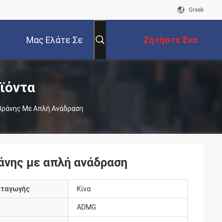
Greek
Μας Ελάτε Σε
Ζητήστε Ένα
Επαφή Με
Απόσπασμα
ϊόντα
βράνης Με Απλή Ανάδραση
άνης με απλή ανάδραση
αταγωγής
Κίνα
ADMG