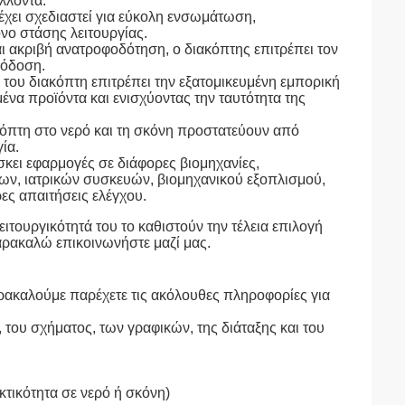
λλοντα.
έχει σχεδιαστεί για εύκολη ενσωμάτωση,
νο στάσης λειτουργίας.
 ακριβή ανατροφοδότηση, ο διακόπτης επιτρέπει τον
πόδοση.
ου διακόπτη επιτρέπει την εξατομικευμένη εμπορική
α προϊόντα και ενισχύοντας την ταυτότητα της
κόπτη στο νερό και τη σκόνη προστατεύουν από
ία.
κει εφαρμογές σε διάφορες βιομηχανίες,
ν, ιατρικών συσκευών, βιομηχανικού εξοπλισμού,
ες απαιτήσεις ελέγχου.
τουργικότητά του το καθιστούν την τέλεια επιλογή
αρακαλώ επικοινωνήστε μαζί μας.
ρακαλούμε παρέχετε τις ακόλουθες πληροφορίες για
ου σχήματος, των γραφικών, της διάταξης και του
εκτικότητα σε νερό ή σκόνη)