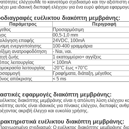
ατότητες ελέγχουΜε το καινοτόμο σχεδιασμό και την αξιόπιστη
έχει μια ιδανική διεπαφή ελέγχου για ένα ευρύ φάσμα εφαρμογ
οδιαγραφές ευέλικτου διακόπτη μεμβράνης:
Παράμετρος
Περιγραφή
γεθος
Προσαρμόσιμη
χος
00,5-1,0 mm
ιολόγηση επαφής
24VDC, 100mA
ναμη ενεργοποίησης
100-400 γραμμάρια
γίξιμη ανατροφοδότηση
- Ναι, ναι.
οχή ζωής
1 εκατομμύριο+ αγγίξεις
όπος λειτουργίας
< 100mA
ρμοκρασία λειτουργίας
-20°C έως +70°C
οσαρμογή
Γραφήματα, διάταξη, μέγεθος
όνος απόκρισης
< 5 ms
αστικές εφαρμογές διακόπτη μεμβράνης:
υέλικτος διακόπτης μεμβράνης είναι η απόλυτη λύση ελέγχου κ
κόπτης αυτός είναι ιδανικός για πίνακες ελέγχου, διεπαφές αν
έχοντας ακριβή έλεγχο και ευκολία χρήσης.
ρακτηριστικά ευέλικτου διακόπτη μεμβράνης:
Προχωρημένο σχεδιασμό: Ο ευέλικτος διακόπτης μεμβράνης δια