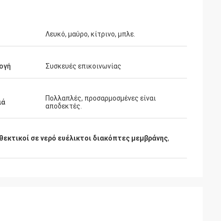
Λευκό, μαύρο, κίτρινο, μπλε.
ογή
Συσκευές επικοινωνίας
αρς
Φιόνα Μπράιτ
εία ανταπόκριση
Οι διακόπτες μεμβράνης σας έχουν
Πολλαπλές, προσαρμοσμένες είναι
ιά
αποδεκτές.
κόπτες μεμβράνης
αποδειχθεί απίστευτα αξιόπιστοι και
ευχαριστώ που
οικονομικά αποδοτικοί για τις
σουμε την
κατασκευαστικές μας ανάγκες.Είναι
θεκτικοί σε νερό ευέλικτοι διακόπτες μεμβράνης
,
 μας.!
υπέροχο να δουλεύεις με έναν
προμηθευτή που παρέχει σταθερά τόσο
υψηλά πρότυπα ποιότητας και
υπηρεσίας..