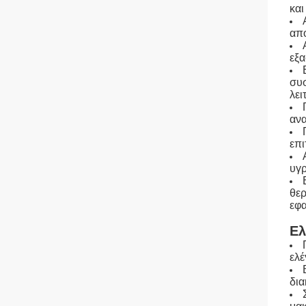
και
απο
εξα
συσ
λει
ανα
επι
υγρ
θερ
εφα
Ελ
ελέ
δια