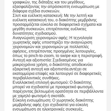
γραφικών, της διάταξης και του μεγέθους,
εξασφαλίζοντας την απρόσκοπτη ενσωμάτωση με
διάφορα σχέδια συσκευών.
Σλιπ και ευέλικτη κατασκευή: Με την λεπτή και
Επισκεψή
Έλεγχος
Επικοινωνήσ
Ειδήσεις
ευέλικτη κατασκευή του, ο διακόπτης μεμβράνης
Εργοστασίου
Ποιότητας
Τε Μαζί Μας
προσαρμόζεται εύκολα σε διαφορετικά σχήματα και
μεγέθη συσκευών, επιτρέποντας ευέλικτες
δυνατότητες σχεδιασμού.
Αναγνώριση χειρονομιών αφής: Η τεχνολογία
χωρητικής αφής υποστηρίζει την αναγνώριση
χειρονομιών και χειρονομιών με πολλαπλές
αφήσεις, επιτρέποντας προηγμένες λειτουργίες,
Ζητήστε Μια
Προσφορά
όπως το pinch-to-zoom, το swipe και η περιστροφή.
Αντοχή και αξιοπιστία: Σχεδιασμένος για
μακροχρόνια χρήση, ο διακόπτης αποδεικνύει
εξαιρετική αντοχή και αξιοπιστία.αντέχει σε
Διακόπτης μεμβρανών συνήθειας
εκατομμύρια επαφές και λειτουργεί σε διαφορετικές
περιβαλλοντικές συνθήκες.
Βιομηχανικός διακόπτης μεμβρανών
Εναλλακτική επιλογή φωτισμού: Ο διακόπτης
μπορεί να σχεδιαστεί με προαιρετικό φωτισμό,
Εύκαμπτος διακόπτης μεμβρανών
παρέχοντας βελτιωμένη ορατότητα σε περιβάλλοντα
με χαμηλό φωτισμό ή σκοτάδι.
Διακόπτης μεμβρανών PCB
Εύκολη ενσωμάτωση: Ο χωρητικός διακόπτης
μεμβράνης αφής έχει σχεδιαστεί για εύκολη
ενσωμάτωση σε ηλεκτρονικές συσκευές,
Διακόπτης μεμβρανών FPC