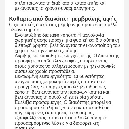
απλοποιώντας τη διαδικασία κατασκευής και
μειώνοντας το χρόνο συναρμολόγησης.
Διακόπτης μεμβρανών Backlight
Καθαριστικό διακόπτη μεμβράνης αφής
Διακόπτης μεμβρανών αριθμητικών πληκτρολογίων
Ο χωρητικός διακόπτης μεμβράνης προσφέρει πολλά
πλεονεκτήματα:
Ενστικτώδης διεπαφή χρήστη: Η τεχνολογία
Διακόπτης επιτροπής μεμβρανών
χωρητικής αφής παρέχει μια φυσική και διαισθητική
διεπαφή χρήστη, βελτιώνοντας την ικανοποίηση του
Γραφικές επικαλύψεις
χρήστη και την ευκολία χρήσης.
Ακριβής και ευαίσθητος έλεγχος αφής: Ο διακόπτης
Κύκλοι PET
προσφέρει ακριβή έλεγχο αφής, επιτρέποντας
στους χρήστες να αλληλεπιδρούν με ηλεκτρονικές
συσκευές χωρίς προσπάθεια.
Φωτογραφία καθοδήγησης φωτός
Βελτιωμένη λειτουργικότητα: Οι δυνατότητες
αναγνώρισης χειρονομιών αφής επιτρέπουν
Συγκρότηση μεταλλικού θόλου
προηγμένες λειτουργίες και αλληλεπιδράσεις
χρήστη, βελτιώνοντας την παραγωγικότητα και
Δακτυλίδια PMMA
βελτιώνοντας τη συνολική εμπειρία χρήστη.
Ευελιξία προσαρμογής: Ο διακόπτης μπορεί να
προσαρμοστεί πλήρως για να ανταποκριθεί σε
συγκεκριμένες απαιτήσεις σχεδιασμού,
εξασφαλίζοντας απρόσκοπτη ολοκλήρωση και
προσαρμοσμένες λύσεις για διαφορετικές
συσκευές.