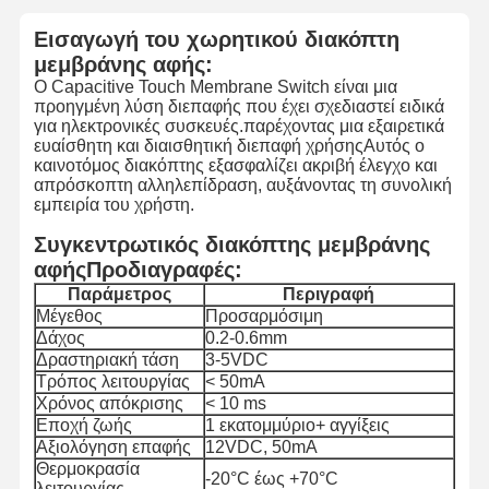
Εισαγωγή του χωρητικού διακόπτη
μεμβράνης αφής:
Ο Capacitive Touch Membrane Switch είναι μια
προηγμένη λύση διεπαφής που έχει σχεδιαστεί ειδικά
για ηλεκτρονικές συσκευές.παρέχοντας μια εξαιρετικά
ευαίσθητη και διαισθητική διεπαφή χρήσηςΑυτός ο
καινοτόμος διακόπτης εξασφαλίζει ακριβή έλεγχο και
απρόσκοπτη αλληλεπίδραση, αυξάνοντας τη συνολική
εμπειρία του χρήστη.
Συγκεντρωτικός διακόπτης μεμβράνης
αφήςΠροδιαγραφές:
Παράμετρος
Περιγραφή
Μέγεθος
Προσαρμόσιμη
Δάχος
0.2-0.6mm
Δραστηριακή τάση
3-5VDC
Τρόπος λειτουργίας
< 50mA
Χρόνος απόκρισης
< 10 ms
Εποχή ζωής
1 εκατομμύριο+ αγγίξεις
Αξιολόγηση επαφής
12VDC, 50mA
Θερμοκρασία
-20°C έως +70°C
λειτουργίας