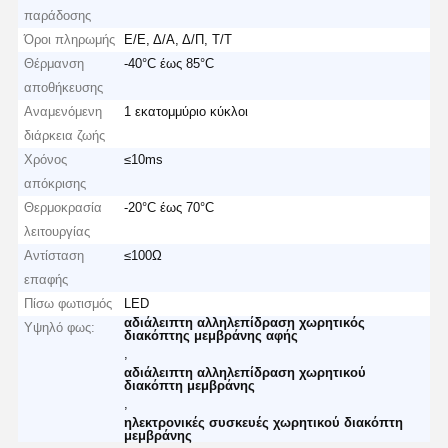
παράδοσης
Όροι πληρωμής
Ε/Ε, Δ/Α, Δ/Π, Τ/Τ
Θέρμανση
-40°C έως 85°C
αποθήκευσης
Αναμενόμενη
1 εκατομμύριο κύκλοι
διάρκεια ζωής
Χρόνος
≤10ms
απόκρισης
Θερμοκρασία
-20°C έως 70°C
λειτουργίας
Αντίσταση
≤100Ω
επαφής
Πίσω φωτισμός
LED
αδιάλειπτη αλληλεπίδραση χωρητικός
Υψηλό φως:
διακόπτης μεμβράνης αφής
,
αδιάλειπτη αλληλεπίδραση χωρητικού
διακόπτη μεμβράνης
,
ηλεκτρονικές συσκευές χωρητικού διακόπτη
μεμβράνης