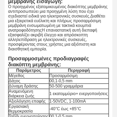
μεμβράνης εισαγωγή:
Ο προηγμένος εξατομικευμένος διακόπτης μεμβράνης
αντιπροσωπεύει μια προηγμένη λύση που έχει
σχεδιαστεί ειδικά για ηλεκτρονικές συσκευές.Διαθέτει
μια εξαιρετικά ευέλικτη και πλήρως προσαρμόσιμη
μεμβράνη ενσωματωμένη με τακτικά κουμπιά
ανατροφοδότησηςΗ επαναστατική αυτή διεπαφή
εξασφαλίζει ακριβή έλεγχο και απρόσκοπτη
αλληλεπίδραση με ηλεκτρονικές συσκευές,
προσφέροντας στους χρήστες μια αξιόπιστη και
διαισθητική εμπειρία.
Προσαρμοσμένες προδιαγραφές
διακόπτη μεμβράνης:
Παράμετρος
Περιγραφή
Μέγεθος
Προσαρμόσιμη
Δάχος
00,1-0,5 mm
Δύναμη δράσης
50-500 γραμμάρια
Αναμενόμενη
1 εκατομμύριο+ ενεργοποιήσεις
διάρκεια ζωής
Αξιολόγηση επαφής
1-50VDC, 1-100mA
Εργασιακή
-40°C έως +85°C
θερμοκρασία
Ταξίδι ενεργοποίησης
00,1-0,5 mm