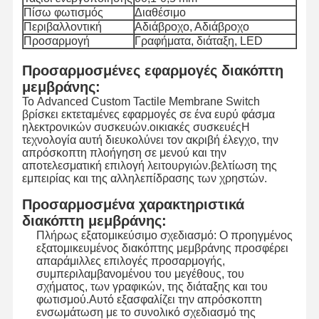
Πίσω φωτισμός
Διαθέσιμο
Περιβαλλοντική
Αδιάβροχο, Αδιάβροχο
Προσαρμογή
Γραφήματα, διάταξη, LED
Προσαρμοσμένες εφαρμογές διακόπτη
μεμβράνης:
Το Advanced Custom Tactile Membrane Switch
βρίσκει εκτεταμένες εφαρμογές σε ένα ευρύ φάσμα
ηλεκτρονικών συσκευών.οικιακές συσκευέςΗ
τεχνολογία αυτή διευκολύνει τον ακριβή έλεγχο, την
απρόσκοπτη πλοήγηση σε μενού και την
αποτελεσματική επιλογή λειτουργιών.βελτίωση της
εμπειρίας και της αλληλεπίδρασης των χρηστών.
Προσαρμοσμένα χαρακτηριστικά
διακόπτη μεμβράνης:
Πλήρως εξατομικεύσιμο σχεδιασμό: Ο προηγμένος
εξατομικευμένος διακόπτης μεμβράνης προσφέρει
απαράμιλλες επιλογές προσαρμογής,
συμπεριλαμβανομένου του μεγέθους, του
Σπίτι
Προϊόντα
Βίντεο
Σχετικά Με
σχήματος, των γραφικών, της διάταξης και του
Εμάς
φωτισμού.Αυτό εξασφαλίζει την απρόσκοπτη
ενσωμάτωση με το συνολικό σχεδιασμό της