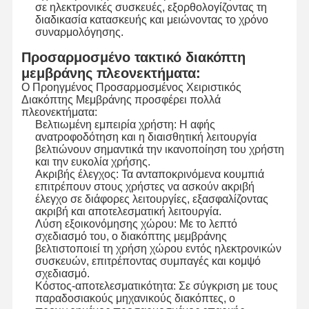
σε ηλεκτρονικές συσκευές, εξορθολογίζοντας τη
διαδικασία κατασκευής και μειώνοντας το χρόνο
Διακόπτης μεμβρανών Backlight
συναρμολόγησης.
Προσαρμοσμένο τακτικό διακόπτη
Διακόπτης μεμβρανών αριθμητικών πληκτρολογίων
μεμβράνης πλεονεκτήματα:
Διακόπτης επιτροπής μεμβρανών
Ο Προηγμένος Προσαρμοσμένος Χειριστικός
Διακόπτης Μεμβράνης προσφέρει πολλά
πλεονεκτήματα:
Γραφικές επικαλύψεις
Βελτιωμένη εμπειρία χρήστη: Η αφής
ανατροφοδότηση και η διαισθητική λειτουργία
Κύκλοι PET
βελτιώνουν σημαντικά την ικανοποίηση του χρήστη
και την ευκολία χρήσης.
Φωτογραφία καθοδήγησης φωτός
Ακριβής έλεγχος: Τα ανταποκρινόμενα κουμπιά
επιτρέπουν στους χρήστες να ασκούν ακριβή
έλεγχο σε διάφορες λειτουργίες, εξασφαλίζοντας
Συγκρότηση μεταλλικού θόλου
ακριβή και αποτελεσματική λειτουργία.
Λύση εξοικονόμησης χώρου: Με το λεπτό
Δακτυλίδια PMMA
σχεδιασμό του, ο διακόπτης μεμβράνης
βελτιστοποιεί τη χρήση χώρου εντός ηλεκτρονικών
συσκευών, επιτρέποντας συμπαγές και κομψό
σχεδιασμό.
Κόστος-αποτελεσματικότητα: Σε σύγκριση με τους
παραδοσιακούς μηχανικούς διακόπτες, ο