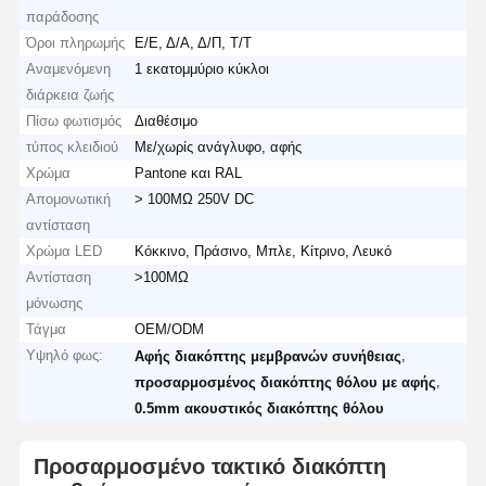
παράδοσης
Όροι πληρωμής
Ε/Ε, Δ/Α, Δ/Π, Τ/Τ
Αναμενόμενη
1 εκατομμύριο κύκλοι
διάρκεια ζωής
Πίσω φωτισμός
Διαθέσιμο
τύπος κλειδιού
Με/χωρίς ανάγλυφο, αφής
Χρώμα
Pantone και RAL
Απομονωτική
> 100MΩ 250V DC
αντίσταση
Χρώμα LED
Κόκκινο, Πράσινο, Μπλε, Κίτρινο, Λευκό
Αντίσταση
>100MΩ
μόνωσης
Τάγμα
OEM/ODM
Υψηλό φως:
,
Αφής διακόπτης μεμβρανών συνήθειας
,
προσαρμοσμένος διακόπτης θόλου με αφής
0.5mm ακουστικός διακόπτης θόλου
Προσαρμοσμένο τακτικό διακόπτη