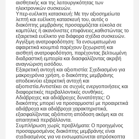
αισθητικής και της λειτουργικότητας των
ηλεκτρονικών συσκευών.
Υπερ-ευέλικτη κατασκευή: Με την αξιοσημείωτα
λεπτή και ευέλικτη κατασκευή του, αυτός ο
Επισκεψή
Έλεγχος
Επικοινωνήσ
Ειδήσεις
διακόπτης μεμβράνης προσαρμόζεται εύκολα σε
Εργοστασίου
Ποιότητας
Τε Μαζί Μας
καμπύλες ή ακανόνιστες επιφάνειες,καθιστώντας το
εξαιρετικά ευέλικτο για διάφορα σχέδια συσκευών.
Αγγίξιμη ανατροφοδότηση: Τα ενσωματωμένα
αφαιρετικά κουμπιά παρέχουν ξεχωριστή και
αισθητή ανατροφοδότηση, παρέχοντας βελτιωμένη
διαδραστική εμπειρία και διασφαλίζοντας ακριβή
αναγνώριση εισόδου.
Ζητήστε Μια
Προσφορά
Εξαιρετική αντοχή και αξιοπιστία: Σχεδιασμένο για
μακροχρόνια χρήση, ο διακόπτης μεμβράνης
αποδεικνύει εξαιρετική αντοχή και
αξιοπιστία.Αντιστέκει σε συχνές ενεργοποιήσεις και
Διακόπτης μεμβρανών συνήθειας
διαφορετικές περιβαλλοντικές συνθήκες.
Αδιάβροχες και αδιάβροχες δυνατότητες: Ο
Βιομηχανικός διακόπτης μεμβρανών
διακόπτης μπορεί να προσαρμοστεί με προαιρετικά
αδιάβροχα και αδιάβροχα χαρακτηριστικά,
Εύκαμπτος διακόπτης μεμβρανών
εξασφαλίζοντας αξιόπιστη απόδοση ακόμη και σε
απαιτητικά περιβάλλοντα.
Διακόπτης μεμβρανών PCB
Συμπλήρωση χωρίς προβλήματα: Ο προηγμένος
προσαρμοσμένος διακόπτης μεμβράνης είναι
σχεδιασμένος για να ενσωματώνεται απρόσκοπτα
Διακόπτης μεμβρανών FPC