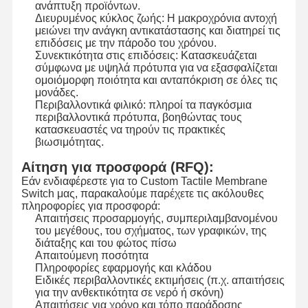
ανάπτυξη προϊόντων.
Διευρυμένος κύκλος ζωής: Η μακροχρόνια αντοχή
Διακόπτης μεμβρανών Backlight
μειώνει την ανάγκη αντικατάστασης και διατηρεί τις
επιδόσεις με την πάροδο του χρόνου.
Συνεκτικότητα στις επιδόσεις: Κατασκευάζεται
Διακόπτης μεμβρανών αριθμητικών πληκτρολογίων
σύμφωνα με υψηλά πρότυπα για να εξασφαλίζεται
ομοιόμορφη ποιότητα και ανταπόκριση σε όλες τις
Διακόπτης επιτροπής μεμβρανών
μονάδες.
Περιβαλλοντικά φιλικό: πληροί τα παγκόσμια
Γραφικές επικαλύψεις
περιβαλλοντικά πρότυπα, βοηθώντας τους
κατασκευαστές να τηρούν τις πρακτικές
βιωσιμότητας.
Κύκλοι PET
Αίτηση για προσφορά (RFQ):
Φωτογραφία καθοδήγησης φωτός
Εάν ενδιαφέρεστε για το Custom Tactile Membrane
Switch μας, παρακαλούμε παρέχετε τις ακόλουθες
Συγκρότηση μεταλλικού θόλου
πληροφορίες για προσφορά:
Απαιτήσεις προσαρμογής, συμπεριλαμβανομένου
Δακτυλίδια PMMA
του μεγέθους, του σχήματος, των γραφικών, της
διάταξης και του φώτος πίσω
Απαιτούμενη ποσότητα
Πληροφορίες εφαρμογής και κλάδου
Ειδικές περιβαλλοντικές εκτιμήσεις (π.χ. απαιτήσεις
για την ανθεκτικότητα σε νερό ή σκόνη)
Απαιτήσεις για χρόνο και τόπο παράδοσης