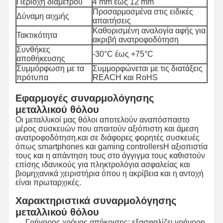
Περιοχή διαμέτρου
4 mm έως 12 mm
Προσαρμοσμένα στις ειδικές
Δύναμη αιχμής
απαιτήσεις
Καθορισμένη αναλογία αφής για
Τακτικότητα
ακριβή ανατροφοδότηση
Συνθήκες
-30°C έως +75°C
αποθήκευσης
Συμμόρφωση με τα
Συμμορφώνεται με τις διατάξεις
πρότυπα
REACH και RoHS
Εφαρμογές συναρμολόγησης
μεταλλικού θόλου
Οι μεταλλικοί μας θόλοι αποτελούν αναπόσπαστο
μέρος συσκευών που απαιτούν αξιόπιστη και άμεση
ανατροφοδότηση.και σε διάφορες φορητές συσκευές
όπως smartphones και gaming controllersΗ αξιοπιστία
τους και η απάντηση τους στο άγγιγμα τους καθιστούν
επίσης ιδανικούς για πληκτρολόγια ασφαλείας και
βιομηχανικά χειριστήρια όπου η ακρίβεια και η αντοχή
είναι πρωταρχικές.
Σπίτι
Προϊόντα
Βίντεο
Σχετικά Με
Χαρακτηριστικά συναρμολόγησης
Εμάς
μεταλλικού θόλου
Γρήγορος χρόνος απόκρισης: εξασφαλίζει γρήγορη