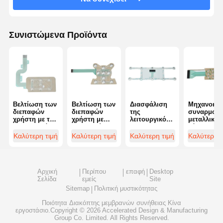
Συνιστώμενα Προϊόντα
Βελτίωση των
Βελτίωση των
Διασφάλιση
Μηχανοκίν
διεπαφών
διεπαφών
της
συναρμολ
χρήστη με την
χρήστη με
λειτουργικότητας
μεταλλικού
συναρμολόγηση
συναθροίσεις
και της
θόλου για
ακριβούς
μεταλλικού
ικανοποίησης
διάφορες
Καλύτερη τιμή
Καλύτερη τιμή
Καλύτερη τιμή
Καλύτερη τ
μεταλλικής
θόλου σε
του χρήστη με
εφαρμογές
θόλου και την
εφαρμογές
τη
αξιοπιστία για
αυτοκινήτων
συναρμολόγηση
κρίσιμες
μεταλλικού
Αρχική
Περίπου
επαφή
Desktop
εφαρμογές
θόλου
Σελίδα
εμείς
Site
Sitemap
Πολιτική μυστικότητας
Ποιότητα
Διακόπτης μεμβρανών συνήθειας
Κίνα
εργοστάσιο.Copyright © 2026 Accelerated Design & Manufacturing
Group Co. Limited. All Rights Reserved.