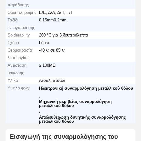
παράδοσης
Όροι πληρωμής
Ε/Ε, Δ/Α, Δ/Π, Τ/Τ
Ταξίδι
0.15mm0.2mm
ενεργοποίησης
Solderability
260 °C για 3 δευτερόλεπτα
Σχήμα
Γύρω
Θερμοκρασία
-40℃ σε 85℃
λειτουργίας
Αντίσταση
≥ 100MΩ
μόνωσης
Υλικό
Ατσάλι ατσάλι
Υψηλό φως:
Ηλεκτρονική συναρμολόγηση μεταλλικού θόλου
,
Μηχανική ακριβείας συναρμολόγηση
μεταλλικού θόλου
,
Απελευθέρωση δυνητικής συναρμολόγησης
μεταλλικού θόλου
Εισαγωγή της συναρμολόγησης του