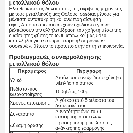
μεταλλικού θόλου
Ελευθερώστε τις δυνατότητες της ακριβούς μηχανικής
με τους μεταλλικούς μας Θόλους, σχεδιασμένους για
βέλτιστη ανταπόκριση και ανώτερη αίσθηση
αφής.Αυτά τα συστατικά έχουν σχεδιαστεί για να
βελτιώσουν την αλληλεπίδραση του χρήστη μέσω της
ευαίσθητης φύσης τουςΟι μεταλλικοί μας θόλοι,
κατάλληλοι για ένα ευρύ φάσμα ηλεκτρονικών
συσκευών, θέτουν το πρότυπο στην απτή επικοινωνία.
Προδιαγραφές συναρμολόγησης
μεταλλικού θόλου
Παράμετρος
Περιγραφή
Ατσάλι από ανοξείδωτο χάλυβα
Υλικό
υψηλής ποιότητας
Πεδίο ισχύος
160gf έως 500gf
ενεργοποίησης
Λιγότερο από 5 χιλιοστά του
Χρόνος απόκρισης
δευτερολέπτου
Δυνατότητα άνω του 1
Δυνατότητα
εκατομμυρίου κύκλων
Προσαρμόσιμη με βάση τις
Δύναμη δράσης
ανάγκες της εφαρμογής