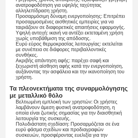
ανατροφοδότηση για υψηλής ταχύτητας
αλληλεπίδραση χρήστη.
Προσαρμόσιμη δύναμη ενεργοποίησης: Επιτρέπει
προσαρμοσμένες αισθητικές εμπειρίες για να
Επισκεψή
Έλεγχος
Επικοινωνήσ
Ειδήσεις
ταιριάζουν σε διαφορετικές απαιτήσεις εφαρμογής.
Εργοστασίου
Ποιότητας
Τε Μαζί Μας
Υψηλή αντοχή: ικανή να αντέξει εκτεταμένη χρήση
χωρίς υποβάθμιση της απόδοσης.
Ευρύ εύρος θερμοκρασίας λειτουργίας: εκτελείται
με συνέπεια σε διάφορες περιβαλλοντικές
συνθήκες.
Ακριβής απάντηση αφής: παρέχει σαφή και
Ζητήστε Μια
ξεχωριστή αίσθηση αφής κατά την ενεργοποίηση,
Προσφορά
αυξάνοντας την ασφάλεια και την ικανοποίηση του
χρήστη.
Διακόπτης μεμβρανών συνήθειας
Τα πλεονεκτήματα της συναρμολόγησης
με μεταλλικό θόλο
Βιομηχανικός διακόπτης μεμβρανών
Βελτιωμένη εμπλοκή των χρηστών: Οι χρήστες
λαμβάνουν άμεση φυσική ανατροφοδότηση, η
Εύκαμπτος διακόπτης μεμβρανών
οποία είναι ζωτικής σημασίας για την διαισθητική
λειτουργία της συσκευής.
Πολυδιάστατη σχεδίαση: Προσαρμόζεται σε ένα
Διακόπτης μεμβρανών PCB
ευρύ φάσμα σχεδίων και προδιαγραφών
συσκευών, προσφέροντας ευελιξία για την
Διακόπτης μεμβρανών FPC