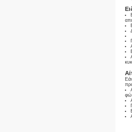
Ει
απ
κυ
Αί
Εάν
πρ
φώ