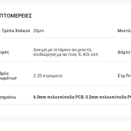
ΠΤΟΜΈΡΕΙΕΣ
. Τρύπα Χαλκού
20μm
Μοντέ
Ρέιτσελ Στέρλινγκ
Ντέρικ Μ
Δοκιμή με ιπτάμενο ανιχνευτή,
ιμές
Δάχος
επιθεώρηση με ακτίνες Χ, AOI, κλπ.
 να εκφράσω την ευγνωμοσύνη μου
Μας εντυπωσίασε η ταχ
ν εξαιρετική εξυπηρέτηση πελατών
και η ποιότητα των δια
ρέχει η ομάδα σας.Ανυπομονούμε
που παραγγείλαμε.Σας 
θμός
2-20 στρώματα
Στμ Πι
 συνεχιζόμενη συνεργασία μας.
μας βοηθάτε να διατηρή
ρωμάτων
ποιότητα των προϊόντων
σημαίνω
6.0mm πολυεπίπεδα PCB
,
0.2mm πολυεπίπεδα P