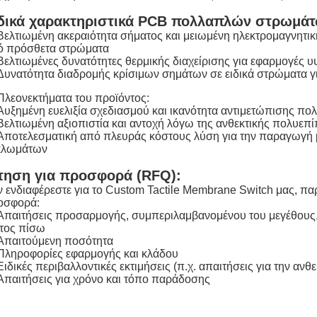
δικά χαρακτηριστικά PCB πολλαπλών στρωμάτ
Βελτιωμένη ακεραιότητα σήματος και μειωμένη ηλεκτρομαγνητι
ό πρόσθετα στρώματα
Βελτιωμένες δυνατότητες θερμικής διαχείρισης για εφαρμογές 
Δυνατότητα διαδρομής κρίσιμων σημάτων σε ειδικά στρώματα 
Πλεονεκτήματα του προϊόντος:
Αυξημένη ευελιξία σχεδιασμού και ικανότητα αντιμετώπισης 
Βελτιωμένη αξιοπιστία και αντοχή λόγω της ανθεκτικής πολυεπ
Αποτελεσματική από πλευράς κόστους λύση για την παραγωγή 
κλωμάτων
τηση για προσφορά (RFQ):
 ενδιαφέρεστε για το Custom Tactile Membrane Switch μας, πα
οσφορά:
Απαιτήσεις προσαρμογής, συμπεριλαμβανομένου του μεγέθους, τ
τος πίσω
Απαιτούμενη ποσότητα
Πληροφορίες εφαρμογής και κλάδου
Ειδικές περιβαλλοντικές εκτιμήσεις (π.χ. απαιτήσεις για την ανθ
Απαιτήσεις για χρόνο και τόπο παράδοσης