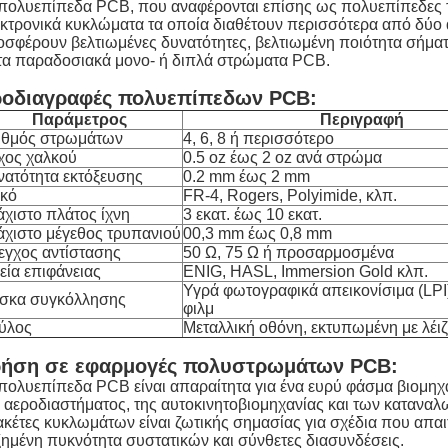
 πολυεπίπεδα PCB, που αναφέρονται επίσης ως πολυεπίπεδες
κτρονικά κυκλώματα τα οποία διαθέτουν περισσότερα από δύο
σφέρουν βελτιωμένες δυνατότητες, βελτιωμένη ποιότητα σήμα
τα παραδοσιακά μονο- ή διπλά στρώματα PCB.
οδιαγραφές πολυεπίπεδων PCB:
Παράμετρος
Περιγραφή
ιθμός στρωμάτων
4, 6, 8 ή περισσότερο
χος χαλκού
0.5 oz έως 2 oz ανά στρώμα
νατότητα εκτόξευσης
0.2 mm έως 2 mm
ικό
FR-4, Rogers, Polyimide, κλπ.
χιστο πλάτος ίχνη
3 εκατ. έως 10 εκατ.
άχιστο μέγεθος τρυπανιού
00,3 mm έως 0,8 mm
εγχος αντίστασης
50 Ω, 75 Ω ή προσαρμοσμένα
εία επιφάνειας
ENIG, HASL, Immersion Gold κλπ.
Υγρά φωτογραφικά απεικονίσιμα (LPI)
σκα συγκόλλησης
φιλμ
ύλος
Μεταλλική οθόνη, εκτυπωμένη με λέι
ήση σε εφαρμογές πολυστρωμάτων PCB:
πολυεπίπεδα PCB είναι απαραίτητα για ένα ευρύ φάσμα βιομη
 αεροδιαστήματος, της αυτοκινητοβιομηχανίας και των κατανα
κέτες κυκλωμάτων είναι ζωτικής σημασίας για σχέδια που απα
ημένη πυκνότητα συστατικών και σύνθετες διασυνδέσεις.