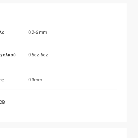
λο
0.2-6 mm
αρς
Φιόνα Μπράιτ
 χαλκού
0.5oz-6oz
εία ανταπόκριση
Οι διακόπτες μεμβράνης σας έχουν
κόπτες μεμβράνης
αποδειχθεί απίστευτα αξιόπιστοι και
ευχαριστώ που
οικονομικά αποδοτικοί για τις
τς
0.3mm
σουμε την
κατασκευαστικές μας ανάγκες.Είναι
 μας.!
υπέροχο να δουλεύεις με έναν
προμηθευτή που παρέχει σταθερά τόσο
υψηλά πρότυπα ποιότητας και
CB
υπηρεσίας..