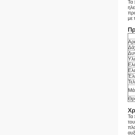
Τα
ηλε
προ
με 
Πρ
Αρ
Δά
Δυ
Υλ
Ελά
Ελ
Έλ
Τελ
Μά
Θρ
Χρ
Τα 
του
πλα
αυξ