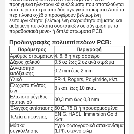
προηγμένα ηλεκτρονικά κυκλώματα που αποτελούνται
από περισσότερα από δύο αγωγικά στρώματα.Αυτά τα
περίπλοκα σχέδια προσφέρουν βελτιωμένη
λειτουργικότητα, βελτιωμένη ακεραιότητα σήματος και
αυξημένη πυκνότητα συστατικών σε σύγκριση με τα
παραδοσιακά μονο- ή διπλά στρώματα PCB.
Προδιαγραφές πολυεπίπεδων PCB:
Παράμετρος
Περιγραφή
Αριθμός στρωμάτων
4, 6, 8 ή περισσότερο
Δάχος χαλκού
0.5 oz έως 2 oz ανά στρώμα
Δυνατότητα
0.2 mm έως 2 mm
εκτόξευσης
Υλικό
FR-4, Rogers, Polyimide, κλπ.
Ελάχιστο πλάτος
3 εκατ. έως 10 εκατ.
ίχνη
Ελάχιστο μέγεθος
00,3 mm έως 0,8 mm
τρυπανιού
Έλεγχος αντίστασης
50 Ω, 75 Ω ή προσαρμοσμένα
ENIG, HASL, Immersion Gold
Τελεία επιφάνειας
κλπ.
Μάσκα
Υγρά φωτογραφικά απεικονίσιμα
συγκόλλησης
(LPI), στεγνό φιλμ