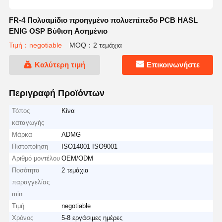
FR-4 Πολυαμίδιο προηγμένο πολυεπίπεδο PCB HASL
ENIG OSP Βύθιση Ασημένιο
Τιμή：negotiable
MOQ：2 τεμάχια
Καλύτερη τιμή
Επικοινωνήστε
Περιγραφή Προϊόντων
Τόπος
Κίνα
καταγωγής
Μάρκα
ADMG
Πιστοποίηση
ISO14001 ISO9001
Αριθμό μοντέλου
OEM/ODM
Ποσότητα
2 τεμάχια
παραγγελίας
min
Τιμή
negotiable
Χρόνος
5-8 εργάσιμες ημέρες