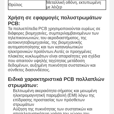
Μεταλλική οθόνη, εκτυπωμένη
Θρύλος
με λέιζερ
Χρήση σε εφαρμογές πολυστρωμάτων
PCB:
Τα πολυεπίπεδα PCB χρησιμοποιούνται ευρέως σε
διάφορες βιομηχανίες, συμπεριλαμβανομένων των
τηλεπικοινωνιών, του αεροδιαστήματος, της
αυτοκινητοβιομηχανίας, της βιομηχανικής
αυτοματοποίησης και των καταναλωτικών
ηλεκτρονικών προϊόντων.Αυτές οι προηγμένες
πλακέτες κυκλωμάτων είναι απαραίτητες για σχέδια
που απαιτούν υψηλής ταχύτητας μετάδοση
δεδομένων, αυξημένη πυκνότητα συστατικών και
σύνθετες διασυνδέσεις.
Ειδικά χαρακτηριστικά PCB πολλαπλών
στρωμάτων:
Βελτιωμένη ακεραιότητα σήματος και μειωμένη
ηλεκτρομαγνητική παρεμβολή (EMI) λόγω της
Σπίτι
Προϊόντα
Βίντεο
Σχετικά Με
επίδρασης προστασίας των πρόσθετων
Εμάς
στρωμάτων
Αύξηση της πυκνότητας των συστατικών και
αποτελεσματικότερη χρήση του χώρου του