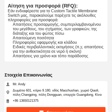
Αίτηση για προσφορά (RFQ):
Διακόπτης μεμβρανών Backlight
Εάν ενδιαφέρεστε για το Custom Tactile Membrane
Switch μας, παρακαλούμε παρέχετε τις ακόλουθες
πληροφορίες για προσφορά:
Διακόπτης μεμβρανών αριθμητικών πληκτρολογίων
Απαιτήσεις προσαρμογής, συμπεριλαμβανομένου
του μεγέθους, του σχήματος, των γραφικών, της
Διακόπτης επιτροπής μεμβρανών
διάταξης και του φώτος πίσω
Απαιτούμενη ποσότητα
Γραφικές επικαλύψεις
Πληροφορίες εφαρμογής και κλάδου
Ειδικές περιβαλλοντικές εκτιμήσεις (π.χ. απαιτήσεις
για την ανθεκτικότητα σε νερό ή σκόνη)
Κύκλοι PET
Απαιτήσεις για χρόνο και τόπο παράδοσης
Φωτογραφία καθοδήγησης φωτός
Συγκρότηση μεταλλικού θόλου
Στοιχεία Επικοινωνίας
Δακτυλίδια PMMA
Mr. Andy
Δωμάτιο 601, κτίριο 9.180, οδός Maozhushan, χωριό Qiaoli,
πόλη Changping, πόλη Dongguan, επαρχία Guangdong, Κίνα
+86 13650121375