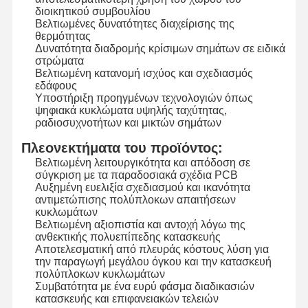
διοικητικού συμβουλίου
Βελτιωμένες δυνατότητες διαχείρισης της
θερμότητας
Δυνατότητα διαδρομής κρίσιμων σημάτων σε ειδικά
Επισκεψή
Έλεγχος
Επικοινωνήσ
Ειδήσεις
στρώματα
Εργοστασίου
Ποιότητας
Τε Μαζί Μας
Βελτιωμένη κατανομή ισχύος και σχεδιασμός
εδάφους
Υποστήριξη προηγμένων τεχνολογιών όπως
ψηφιακά κυκλώματα υψηλής ταχύτητας,
ραδιοσυχνοτήτων και μικτών σημάτων
Ζητήστε Μια
Πλεονεκτήματα του προϊόντος:
Προσφορά
Βελτιωμένη λειτουργικότητα και απόδοση σε
σύγκριση με τα παραδοσιακά σχέδια PCB
Αυξημένη ευελιξία σχεδιασμού και ικανότητα
Διακόπτης μεμβρανών συνήθειας
αντιμετώπισης πολύπλοκων απαιτήσεων
κυκλωμάτων
Βιομηχανικός διακόπτης μεμβρανών
Βελτιωμένη αξιοπιστία και αντοχή λόγω της
ανθεκτικής πολυεπίπεδης κατασκευής
Εύκαμπτος διακόπτης μεμβρανών
Αποτελεσματική από πλευράς κόστους λύση για
την παραγωγή μεγάλου όγκου και την κατασκευή
πολύπλοκων κυκλωμάτων
Διακόπτης μεμβρανών PCB
Συμβατότητα με ένα ευρύ φάσμα διαδικασιών
κατασκευής και επιφανειακών τελειών
Διακόπτης μεμβρανών FPC