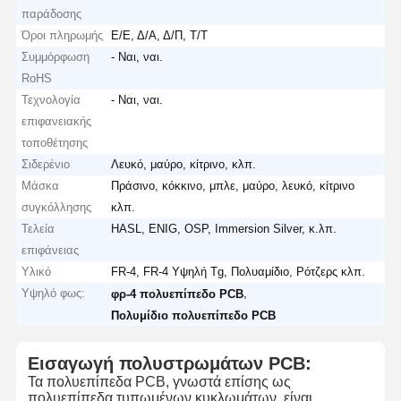
παράδοσης
Όροι πληρωμής
Ε/Ε, Δ/Α, Δ/Π, Τ/Τ
Συμμόρφωση
- Ναι, ναι.
RoHS
Τεχνολογία
- Ναι, ναι.
επιφανειακής
τοποθέτησης
Σιδερένιο
Λευκό, μαύρο, κίτρινο, κλπ.
Μάσκα
Πράσινο, κόκκινο, μπλε, μαύρο, λευκό, κίτρινο
συγκόλλησης
κλπ.
Τελεία
HASL, ENIG, OSP, Immersion Silver, κ.λπ.
επιφάνειας
Υλικό
FR-4, FR-4 Υψηλή Tg, Πολυαμίδιο, Ρότζερς κλπ.
Υψηλό φως:
,
φρ-4 πολυεπίπεδο PCB
Πολυμίδιο πολυεπίπεδο PCB
Εισαγωγή πολυστρωμάτων PCB:
Τα πολυεπίπεδα PCB, γνωστά επίσης ως
πολυεπίπεδα τυπωμένων κυκλωμάτων, είναι