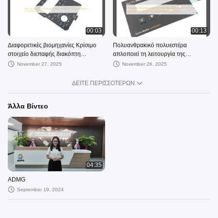
00:03
00:13
Διαφορετικές βιομηχανίες Κρίσιμο
Πολυανθρακικό πολυεστέρα
στοιχείο διεπαφής διακόπτη
απλοποιεί τη λειτουργία της
μεμβρανών
συσκευής Custom Keypad
November 27, 2025
November 26, 2025
Membrane για ηλεκτρονικές
εφαρμογές
ΔΕΊΤΕ ΠΕΡΙΣΣΌΤΕΡΩΝ
Άλλα Βίντεο
04:35
ADMG
September 19, 2024