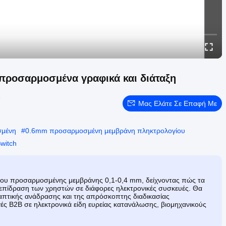
προσαρμοσμένα γραφικά και διάταξη
5
Μας Ελάτε Σε Επαφή Με
σμένη
#
0.6mm προσαρμοσμένη μεμβράνη πληκτρολογίου
witch
ογίου προσαρμοσμένης μεμβράνης 0,1-0,4 mm, δείχνοντας πώς τα
λεπίδραση των χρηστών σε διάφορες ηλεκτρονικές συσκευές. Θα
 απτικής ανάδρασης και της απρόσκοπτης διαδικασίας
ς B2B σε ηλεκτρονικά είδη ευρείας κατανάλωσης, βιομηχανικούς