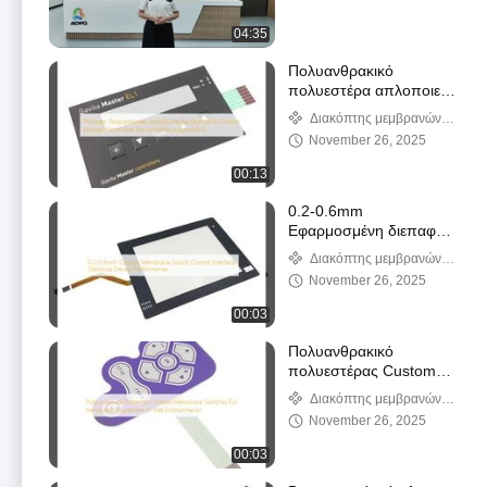
04:35
Πολυανθρακικό
πολυεστέρα απλοποιεί
τη λειτουργία της
Διακόπτης μεμβρανών
συσκευής Custom
συνήθειας
November 26, 2025
Keypad Membrane για
ηλεκτρονικές εφαρμογές
00:13
0.2-0.6mm
Εφαρμοσμένη διεπαφή
ελέγχου διακόπτη
Διακόπτης μεμβρανών
μεμβράνης
συνήθειας
November 26, 2025
Βελτιστοποιήστε τις
επιδόσεις της συσκευής
00:03
Πολυανθρακικό
πολυεστέρας Custom
Membrane Switches για
Διακόπτης μεμβρανών
αεροδιαστημικό
συνήθειας
November 26, 2025
εξοπλισμό σε υγρό
περιβάλλον
00:03