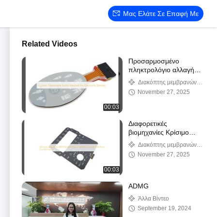
Μας Ελάτε Σε Επαφή Με
Related Videos
Προσαρμοσμένο
πληκτρολόγιο αλλαγής
μεμβράνης για
Διακόπτης μεμβρανών
ηλεκτρονικές συσκευές
συνήθειας
November 27, 2025
00:03
Διαφορετικές
βιομηχανίες Κρίσιμο
στοιχείο διεπαφής
Διακόπτης μεμβρανών
διακόπτη μεμβρανών
συνήθειας
November 27, 2025
00:03
ADMG
Άλλα Βίντεο
September 19, 2024